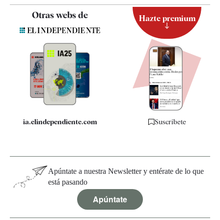
Contacto
Otras webs de
Hazte premium
Suscripción
Newsletter
Apps
Quiénes somos
Especificaciones
ia.elindependiente.com
Suscríbete
Apúntate a nuestra Newsletter y entérate de lo que
está pasando
Apúntate