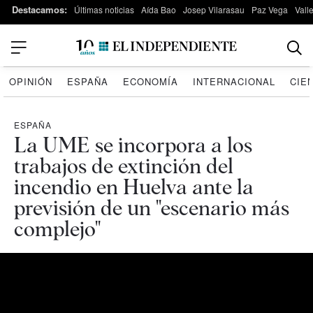
Destacamos:
Últimas noticias
Aída Bao
Josep Vilarasau
Paz Vega
Vall
OPINIÓN
ESPAÑA
ECONOMÍA
INTERNACIONAL
CIE
ESPAÑA
La UME se incorpora a los
trabajos de extinción del
incendio en Huelva ante la
previsión de un "escenario más
complejo"