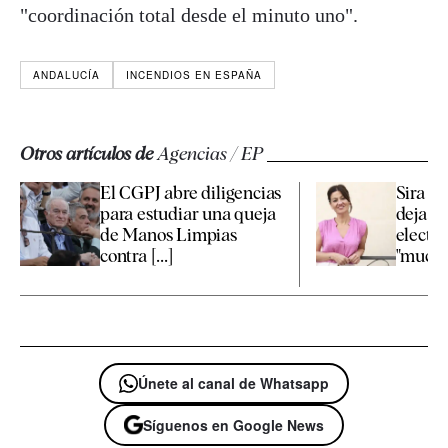
"coordinación total desde el minuto uno".
ANDALUCÍA
INCENDIOS EN ESPAÑA
Otros artículos de
Agencias / EP
El CGPJ abre diligencias
Sira R
para estudiar una queja
deja la
de Manos Limpias
elector
contra [...]
"muchas
Únete al canal de Whatsapp
Síguenos en Google News