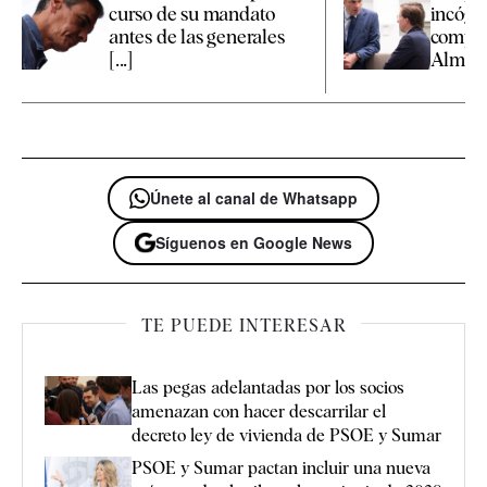
curso de su mandato
incógn
antes de las generales
compet
[...]
Almeida
Únete al canal de Whatsapp
Síguenos en Google News
TE PUEDE INTERESAR
Las pegas adelantadas por los socios
amenazan con hacer descarrilar el
decreto ley de vivienda de PSOE y Sumar
PSOE y Sumar pactan incluir una nueva