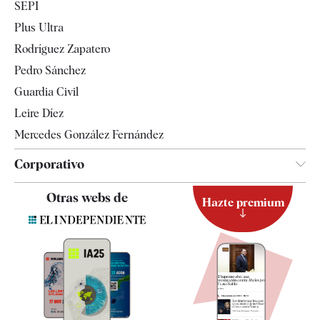
SEPI
Internacional
Plus Ultra
Gente
Rodríguez Zapatero
Televisión
Pedro Sánchez
Tendencias
Guardia Civil
Leire Díez
Mercedes González Fernández
Corporativo
Contacto
Otras webs de
Hazte premium
Suscripción
Newsletter
Apps
Quiénes somos
Especificaciones