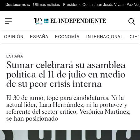
Destacamos:
Últimas noticias
Presidente Ceuta Juan Jesús Vivas
Paz Ve
OPINIÓN
ESPAÑA
ECONOMÍA
INTERNACIONAL
CIE
ESPAÑA
Sumar celebrará su asamblea
política el 11 de julio en medio
de su peor crisis interna
El 30 de junio, tope para candidaturas. Ni la
actual líder, Lara Hernández, ni la portavoz y
referente del sector crítico, Verónica Martínez,
se han posicionado