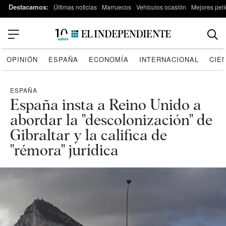
Destacamos:
Últimas noticias
Marruecos
Vehículos ocasión
Mejores pelí
OPINIÓN
ESPAÑA
ECONOMÍA
INTERNACIONAL
CIE
ESPAÑA
España insta a Reino Unido a
abordar la "descolonización" de
Gibraltar y la califica de
"rémora" jurídica