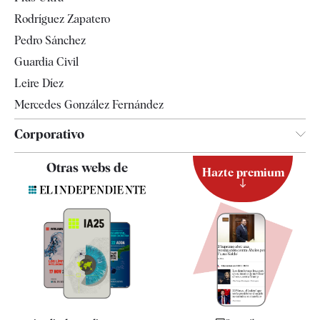
Gente
Rodríguez Zapatero
Televisión
Pedro Sánchez
Tendencias
Guardia Civil
Leire Díez
Mercedes González Fernández
Corporativo
Contacto
Otras webs de
Hazte premium
Suscripción
Newsletter
Apps
Quiénes somos
Especificaciones