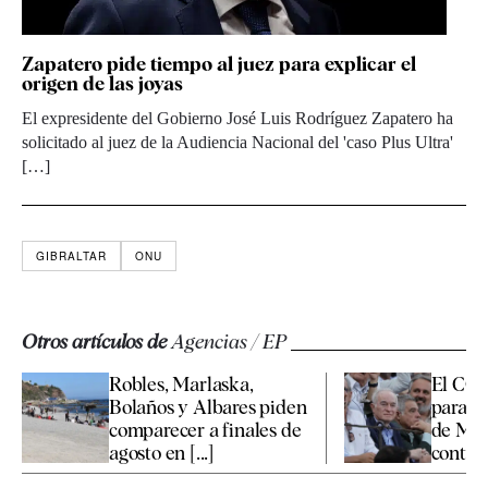
Zapatero pide tiempo al juez para explicar el
origen de las joyas
El expresidente del Gobierno José Luis Rodríguez Zapatero ha
solicitado al juez de la Audiencia Nacional del 'caso Plus Ultra'
[…]
GIBRALTAR
ONU
Otros artículos de
Agencias / EP
Robles, Marlaska,
El CGP
Bolaños y Albares piden
para e
comparecer a finales de
de Man
agosto en [...]
contra [