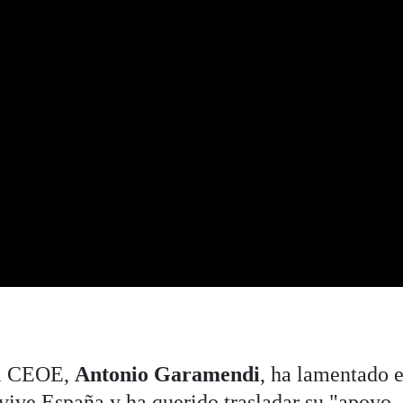
nal CEOE,
Antonio Garamendi
, ha lamentado e
ive España y ha querido trasladar su "apoyo