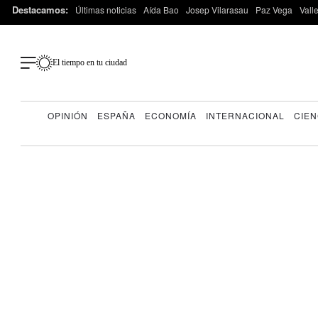
Destacamos:
Últimas noticias
Aída Bao
Josep Vilarasau
Paz Vega
Vall
El tiempo en tu ciudad
OPINIÓN
ESPAÑA
ECONOMÍA
INTERNACIONAL
CIEN