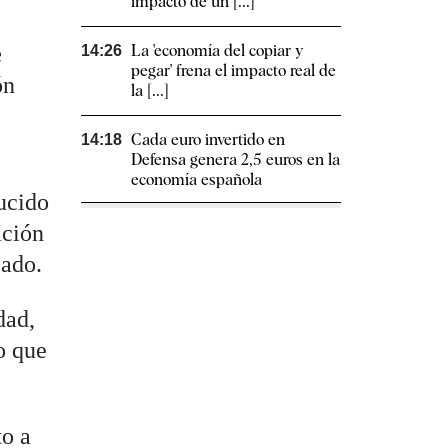
impacto de un [...]
e
La 'economía del copiar y
14:26
pegar' frena el impacto real de
ón
la [...]
Cada euro invertido en
14:18
Defensa genera 2,5 euros en la
economía española
ucido
ación
zado.
dad,
o que
to a