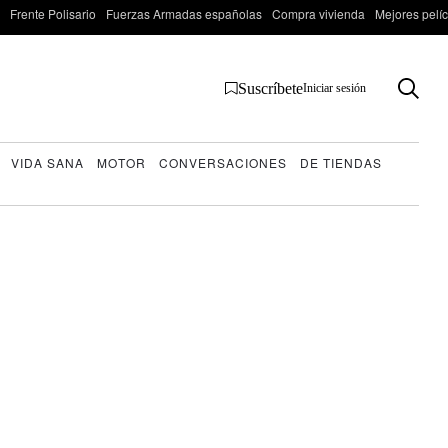
Frente Polisario
Fuerzas Armadas españolas
Compra vivienda
Mejores pelí
Suscríbete
Iniciar sesión
VIDA SANA
MOTOR
CONVERSACIONES
DE TIENDAS