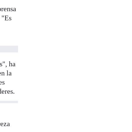
prensa
. "Es
s", ha
en la
es
deres.
reza