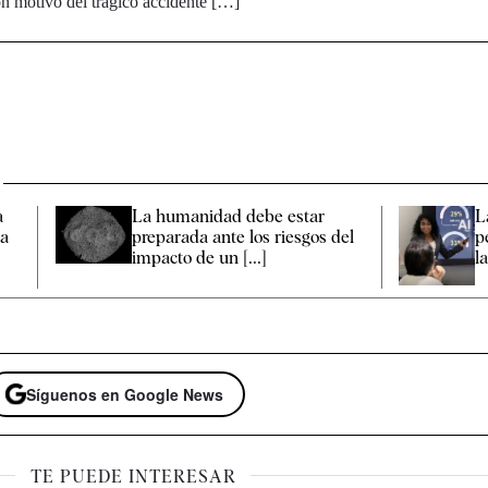
n motivo del trágico accidente […]
a
La humanidad debe estar
L
na
preparada ante los riesgos del
p
impacto de un [...]
la
Síguenos en Google News
TE PUEDE INTERESAR