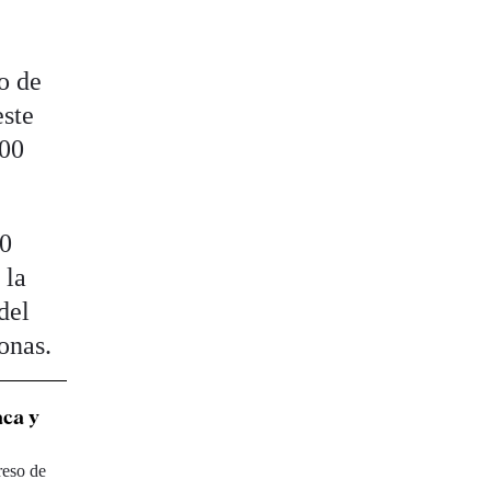
o de
este
000
00
 la
del
onas.
aca y
reso de