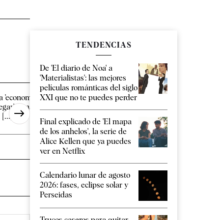
TENDENCIAS
De 'El diario de Noa' a
'Materialistas': las mejores
películas románticas del siglo
XXI que no te puedes perder
a 'economía del copiar y
Cada euro invertido 
egar' frena el impacto real de
genera 2,5 euros en l
 [...]
economía española
Final explicado de 'El mapa
de los anhelos', la serie de
Alice Kellen que ya puedes
ver en Netflix
Calendario lunar de agosto
2026: fases, eclipse solar y
Perseidas
Trucos caseros para quitar