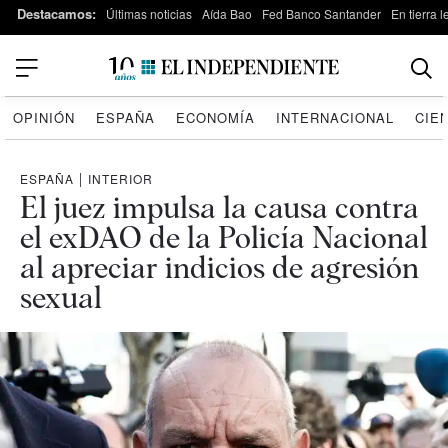
Destacamos:
Últimas noticias
Aída Bao
Fed Banco Santander
En tierra 
OPINIÓN
ESPAÑA
ECONOMÍA
INTERNACIONAL
CIE
ESPAÑA
|
INTERIOR
El juez impulsa la causa contra
el exDAO de la Policía Nacional
al apreciar indicios de agresión
sexual