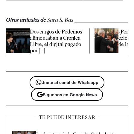
Otros artículos de
Sara S. Bas
Dos cargos de Podemos
¿Por q
alimentaban a Crónica
celebró
Libre, el digital pagado
de la fi
por [...]
Únete al canal de Whatsapp
Síguenos en Google News
TE PUEDE INTERESAR