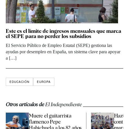
Este es el límite de ingresos mensuales que marca
el SEPE para no perder los subsidios
El Servicio Público de Empleo Estatal (SEPE) gestiona las
ayudas por desempleo en España, un sistema clave para apoyar
a […]
EDUCACIÓN
EUROPA
Otros artículos de
El Independiente
Muere el guitarrista
Hazte 
flamenco Pepe
contra
Habichuela a los 82 años
marroq