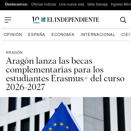
Destacamos:
Últimas noticias
Una nueva vida
Valle Salvaje
Ingreso Míni
OPINIÓN
ESPAÑA
ECONOMÍA
INTERNACIONAL
CIE
ARAGÓN
Aragón lanza las becas
complementarias para los
estudiantes Erasmus+ del curso
2026-2027