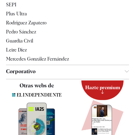
SEPI
Internacional
Plus Ultra
Gente
Rodríguez Zapatero
Televisión
Pedro Sánchez
Tendencias
Guardia Civil
Leire Díez
Mercedes González Fernández
Corporativo
Contacto
Otras webs de
Hazte premium
Suscripción
Newsletter
Apps
Quiénes somos
Especificaciones