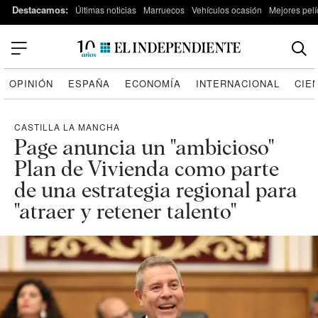
Destacamos:
Últimas noticias
Marruecos
Vehículos ocasión
Mejores pelí
OPINIÓN
ESPAÑA
ECONOMÍA
INTERNACIONAL
CIE
CASTILLA LA MANCHA
Page anuncia un "ambicioso"
Plan de Vivienda como parte
de una estrategia regional para
"atraer y retener talento"