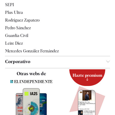
Economía
SEPI
Internacional
Plus Ultra
Gente
Rodríguez Zapatero
Televisión
Pedro Sánchez
Tendencias
Guardia Civil
Leire Díez
Mercedes González Fernández
Corporativo
Contacto
Otras webs de
Hazte premium
Suscripción
Newsletter
Apps
Quiénes somos
Especificaciones