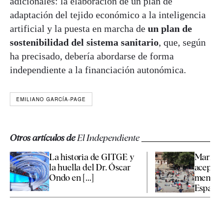
adicionales: la elaboración de un plan de
adaptación del tejido económico a la inteligencia
artificial y la puesta en marcha de
un plan de
sostenibilidad del sistema sanitario
, que, según
ha precisado, debería abordarse de forma
independiente a la financiación autonómica.
EMILIANO GARCÍA-PAGE
Otros artículos de
El Independiente
La historia de GITGE y
Marrue
la huella del Dr. Óscar
aceptar
Ondo en [...]
menore
España 