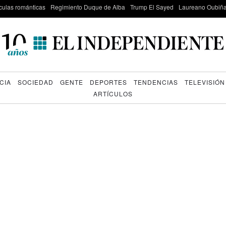
culas románticas
Regimiento Duque de Alba
Trump El Sayed
Laureano Oubiña
CIA
SOCIEDAD
GENTE
DEPORTES
TENDENCIAS
TELEVISIÓN
ARTÍCULOS