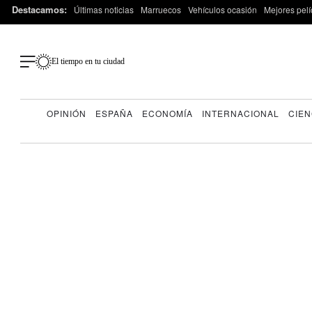
Destacamos:
Últimas noticias
Marruecos
Vehículos ocasión
Mejores pelí
El tiempo en tu ciudad
OPINIÓN
ESPAÑA
ECONOMÍA
INTERNACIONAL
CIEN