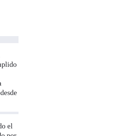
a
mplido
a
 desde
do el
do por