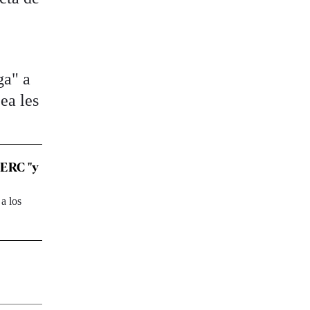
ga" a
ea les
-ERC "y
 a los