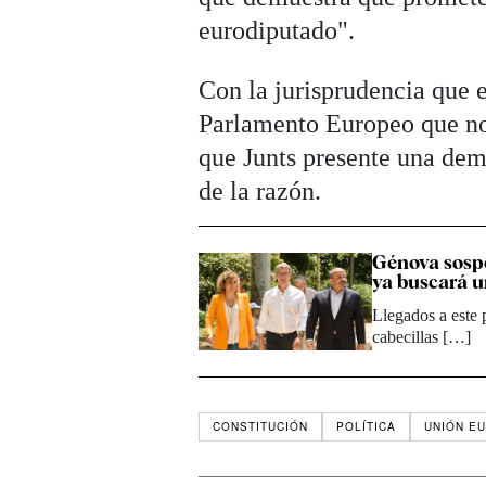
eurodiputado".
Con la jurisprudencia que 
Parlamento Europeo que no
que Junts presente una dema
de la razón.
Génova sospe
ya buscará u
Llegados a este p
cabecillas […]
CONSTITUCIÓN
POLÍTICA
UNIÓN EU