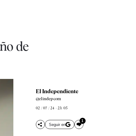
año de
El Independiente
@elindepcom
02 / 07 / 24 - 23: 05
1
Seguir en