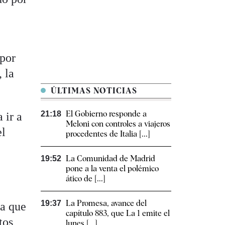
 por
 la
ÚLTIMAS NOTICIAS
El Gobierno responde a
21:18
 ir a
Meloni con controles a viajeros
el
procedentes de Italia [...]
La Comunidad de Madrid
19:52
a
pone a la venta el polémico
ático de [...]
La Promesa, avance del
19:37
ma que
capítulo 883, que La 1 emite el
tos
lunes [...]