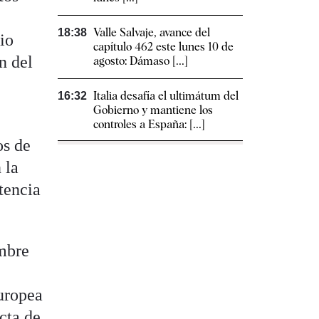
Valle Salvaje, avance del
18:38
io
capítulo 462 este lunes 10 de
n del
agosto: Dámaso [...]
Italia desafía el ultimátum del
16:32
Gobierno y mantiene los
controles a España: [...]
os de
 la
tencia
ombre
europea
cta de