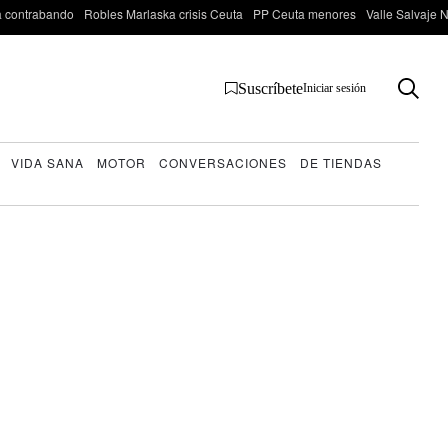
 contrabando
Robles Marlaska crisis Ceuta
PP Ceuta menores
Valle Salvaje N
Suscríbete
Iniciar sesión
VIDA SANA
MOTOR
CONVERSACIONES
DE TIENDAS