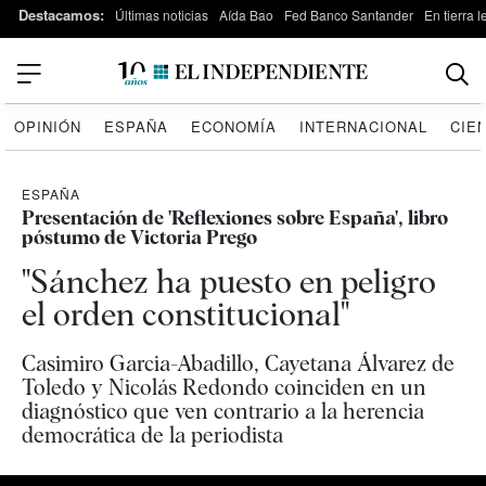
Destacamos:
Últimas noticias
Aída Bao
Fed Banco Santander
En tierra 
OPINIÓN
ESPAÑA
ECONOMÍA
INTERNACIONAL
CIE
ESPAÑA
Presentación de 'Reflexiones sobre España', libro
póstumo de Victoria Prego
"Sánchez ha puesto en peligro
el orden constitucional"
Casimiro Garcia-Abadillo, Cayetana Álvarez de
Toledo y Nicolás Redondo coinciden en un
diagnóstico que ven contrario a la herencia
democrática de la periodista