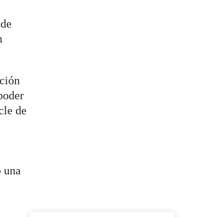
 de
n
ación
 poder
cle de
o una