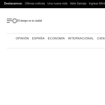
Destacamos:
Últimas noticias
Una nueva vida
Valle Salvaje
Ingreso Míni
El tiempo en tu ciudad
OPINIÓN
ESPAÑA
ECONOMÍA
INTERNACIONAL
CIEN