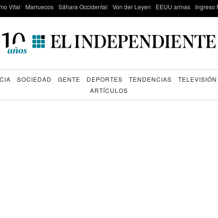
mo Vital
Marruecos
Sáhara Occidental
Von der Leyen
EEUU armas
Ingreso 
CIA
SOCIEDAD
GENTE
DEPORTES
TENDENCIAS
TELEVISIÓN
ARTÍCULOS