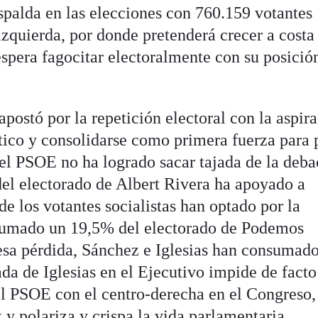
spalda en las elecciones con 760.159 votantes
izquierda, por donde pretenderá crecer a costa
spera fagocitar electoralmente con su posició
apostó por la repetición electoral con la aspir
ítico y consolidarse como primera fuerza para
 el PSOE no ha logrado sacar tajada de la deba
el electorado de Albert Rivera ha apoyado a
 los votantes socialistas han optado por la
a sumado un 19,5% del electorado de Podemos
esa pérdida, Sánchez e Iglesias han consumad
ada de Iglesias en el Ejecutivo impide de facto
l PSOE con el centro-derecha en el Congreso,
 y polariza y crispa la vida parlamentaria.