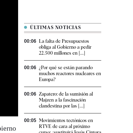
ÚLTIMAS NOTICIAS
La falta de Presupuestos
00:06
obliga al Gobierno a pedir
22.500 millones en [...]
¿Por qué se están parando
00:06
muchos reactores nucleares en
Europa?
Zapatero: de la sumisión al
00:06
Majzen a la fascinación
clandestina por las [...]
Movimientos tectónicos en
00:05
RTVE de cara al próximo
bierno
curso: ¿sustituirá Jesús Cintora