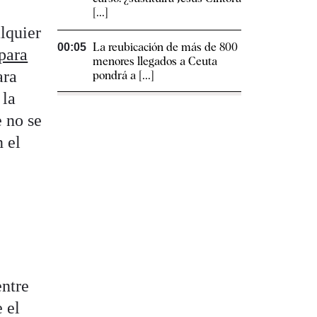
[...]
lquier
La reubicación de más de 800
00:05
para
menores llegados a Ceuta
ara
pondrá a [...]
 la
 no se
n el
entre
 el