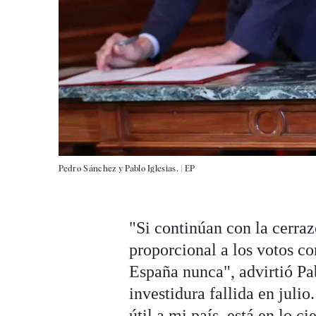
Pedro Sánchez y Pablo Iglesias. |
EP
"Si continúan con la cerra
proporcional a los votos c
España nunca", advirtió Pab
investidura fallida en julio
útil a mi país, está en lo c