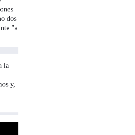
iones
no dos
ente "a
n la
os y,