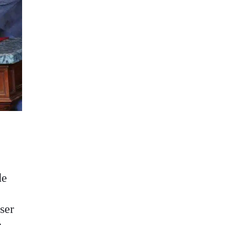
de
 ser
e