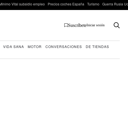
Mínimo Vital subsidio empleo
Precios coches España
Turismo
Guerra Rusia Ucr
Suscríbete
Iniciar sesión
VIDA SANA
MOTOR
CONVERSACIONES
DE TIENDAS