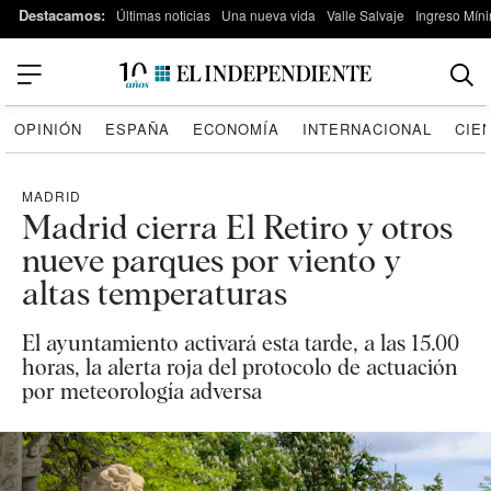
Destacamos:
Últimas noticias
Una nueva vida
Valle Salvaje
Ingreso Míni
OPINIÓN
ESPAÑA
ECONOMÍA
INTERNACIONAL
CIE
MADRID
Madrid cierra El Retiro y otros
nueve parques por viento y
altas temperaturas
El ayuntamiento activará esta tarde, a las 15.00
horas, la alerta roja del protocolo de actuación
por meteorología adversa