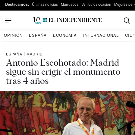
Destacamos:
Últimas noticias
Marruecos
Vehículos ocasión
Mejores pelí
OPINIÓN
ESPAÑA
ECONOMÍA
INTERNACIONAL
CIE
ESPAÑA
|
MADRID
Antonio Escohotado: Madrid
sigue sin erigir el monumento
tras 4 años