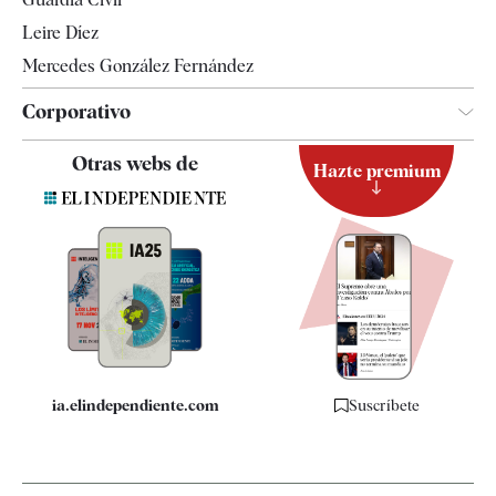
Leire Díez
Mercedes González Fernández
Corporativo
Contacto
Otras webs de
Hazte premium
Suscripción
Newsletter
Apps
Quiénes somos
Especificaciones
ia.elindependiente.com
Suscríbete