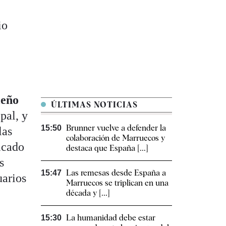
io
o
leño
ÚLTIMAS NOTICIAS
pal, y
Brunner vuelve a defender la
15:50
las
colaboración de Marruecos y
icado
destaca que España [...]
s
Las remesas desde España a
15:47
uarios
Marruecos se triplican en una
década y [...]
La humanidad debe estar
15:30