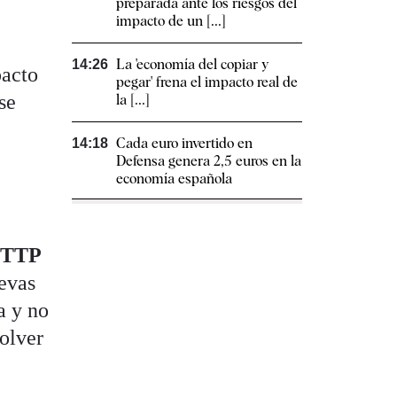
preparada ante los riesgos del
impacto de un [...]
La 'economía del copiar y
14:26
pacto
pegar' frena el impacto real de
se
la [...]
Cada euro invertido en
14:18
Defensa genera 2,5 euros en la
economía española
a TTP
evas
a y no
olver