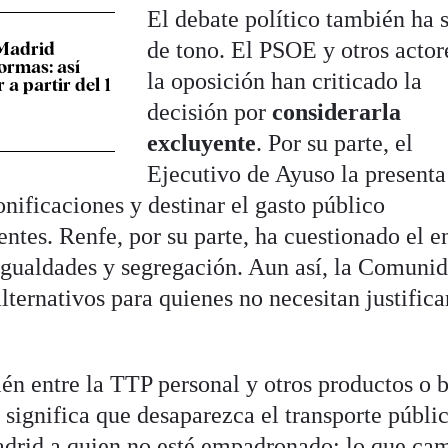
El debate político también ha 
de tono. El PSOE y otros actor
 Madrid
ormas: así
la oposición han criticado la
a partir del 1
decisión por
considerarla
excluyente
. Por su parte, el
Ejecutivo de Ayuso la present
nificaciones y destinar el gasto público
dentes. Renfe, por su parte, ha cuestionado el 
igualdades y segregación. Aun así, la Comuni
alternativos para quienes no necesitan justifica
én entre la TTP personal y otros productos o 
significa que desaparezca el transporte públic
adrid a quien no esté empadronado; lo que ca