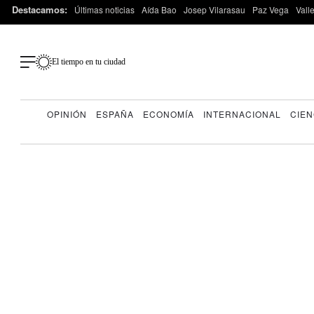
Destacamos:
Últimas noticias
Aída Bao
Josep Vilarasau
Paz Vega
Vall
El tiempo en tu ciudad
OPINIÓN
ESPAÑA
ECONOMÍA
INTERNACIONAL
CIEN