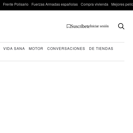
Frente Polisario
Fuerzas Armadas españolas
Compra vivienda
Mejores pelí
Suscríbete
Iniciar sesión
VIDA SANA
MOTOR
CONVERSACIONES
DE TIENDAS