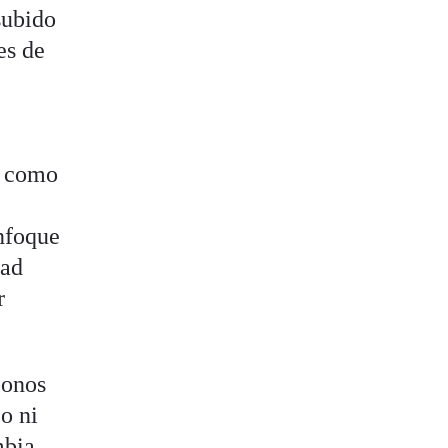
subido
es de
a como
enfoque
dad
r
bonos
o ni
mbia