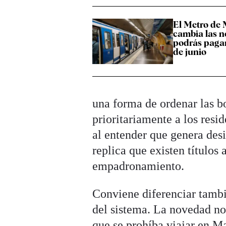
El Metro de
cambia las n
podrás pagar 
de junio
una forma de ordenar las bo
prioritariamente a los resi
al entender que genera des
replica que existen títulos 
empadronamiento.
Conviene diferenciar tambi
del sistema. La novedad no 
que se prohíba viajar en M