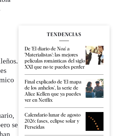
s
TENDENCIAS
De 'El diario de Noa' a
'Materialistas': las mejores
ileños.
películas románticas del siglo
XXI que no te puedes perder
nes
ómico
Final explicado de 'El mapa
de los anhelos', la serie de
Alice Kellen que ya puedes
ver en Netflix
uario,
Calendario lunar de agosto
2026: fases, eclipse solar y
pero se
Perseidas
 han