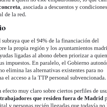
 concreta
, asociada a descuentos y condicione
l de la red.
io
d
subraya que el 94% de la financiación del
bre la propia región y los ayuntamientos madr
ayudas ligadas al abono deben priorizar a quie
us impuestos. En paralelo, el Gobierno auton
o elimina las alternativas existentes para no
ena el acceso a la TTP personal subvencionada.
n efecto muy claro sobre ciertos perfiles de us
,
trabajadores que residen fuera de Madrid
ital y personas recién llegadas que todavía no