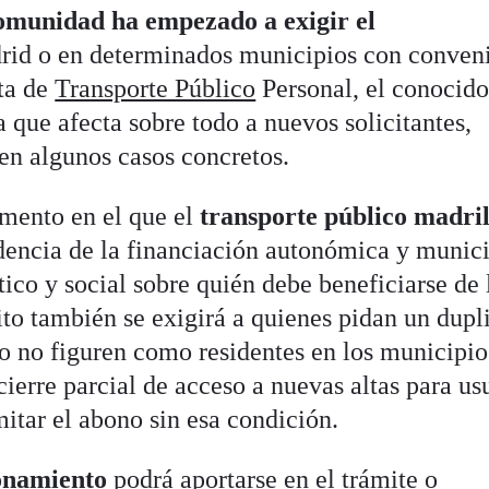
munidad ha empezado a exigir el
id o en determinados municipios con conven
eta de
Transporte Público
Personal, el conocid
que afecta sobre todo a nuevos solicitantes,
en algunos casos concretos.
omento en el que el
transporte público madri
encia de la financiación autonómica y munici
ico y social sobre quién debe beneficiarse de 
ito también se exigirá a quienes pidan un dupl
do no figuren como residentes en los municipio
ierre parcial de acceso a nuevas altas para us
itar el abono sin esa condición.
ronamiento
podrá aportarse en el trámite o