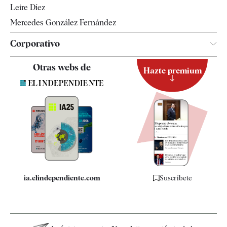
Leire Díez
Mercedes González Fernández
Corporativo
Contacto
Otras webs de
Hazte premium
Suscripción
Newsletter
Apps
Quiénes somos
Especificaciones
ia.elindependiente.com
Suscríbete