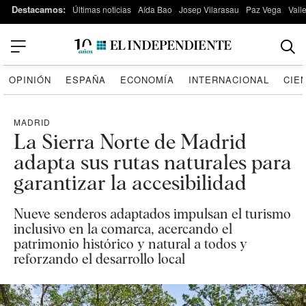
Destacamos:
Últimas noticias
Aída Bao
Josep Vilarasau
Paz Vega
Vall
OPINIÓN
ESPAÑA
ECONOMÍA
INTERNACIONAL
CIE
MADRID
La Sierra Norte de Madrid
adapta sus rutas naturales para
garantizar la accesibilidad
Nueve senderos adaptados impulsan el turismo
inclusivo en la comarca, acercando el
patrimonio histórico y natural a todos y
reforzando el desarrollo local