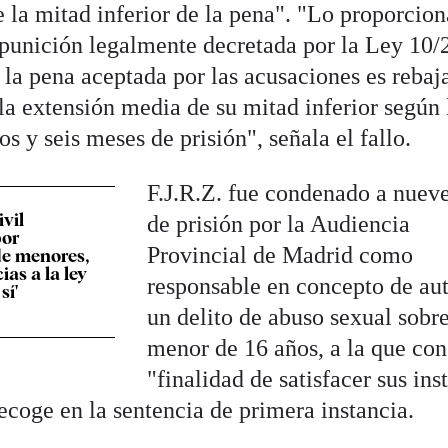
 la mitad inferior de la pena". "Lo proporcion
 punición legalmente decretada por la Ley 10/
 la pena aceptada por las acusaciones es rebaja
 la extensión media de su mitad inferior según 
ños y seis meses de prisión", señala el fallo.
F.J.R.Z. fue condenado a nuev
ivil
de prisión por la Audiencia
por
Provincial de Madrid como
de menores,
ias a la ley
responsable en concepto de au
sí'
un delito de abuso sexual sobr
menor de 16 años, a la que con
"finalidad de satisfacer sus ins
recoge en la sentencia de primera instancia.