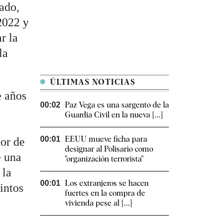
ado,
2022 y
r la
la
ÚLTIMAS NOTICIAS
e años
Paz Vega es una sargento de la
00:02
Guardia Civil en la nueva [...]
EEUU mueve ficha para
00:01
tor de
designar al Polisario como
e una
"organización terrorista"
 la
Los extranjeros se hacen
00:01
tintos
fuertes en la compra de
vivienda pese al [...]