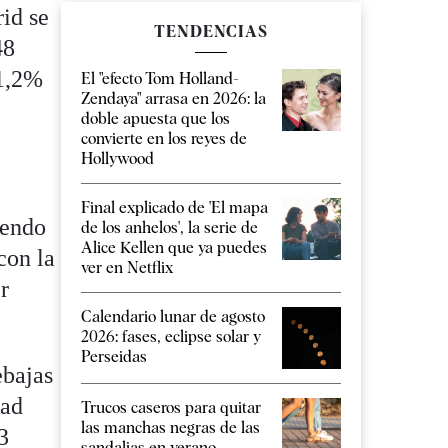
id se
TENDENCIAS
48
11,2%
El "efecto Tom Holland-
Zendaya" arrasa en 2026: la
doble apuesta que los
convierte en los reyes de
Hollywood
Final explicado de 'El mapa
iendo
de los anhelos', la serie de
Alice Kellen que ya puedes
con la
ver en Netflix
r
Calendario lunar de agosto
2026: fases, eclipse solar y
Perseidas
ebajas
dad
Trucos caseros para quitar
las manchas negras de las
3
sandalias en verano