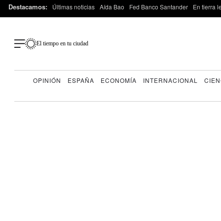
Destacamos:
Últimas noticias
Aída Bao
Fed Banco Santander
En tierra 
El tiempo en tu ciudad
OPINIÓN
ESPAÑA
ECONOMÍA
INTERNACIONAL
CIEN