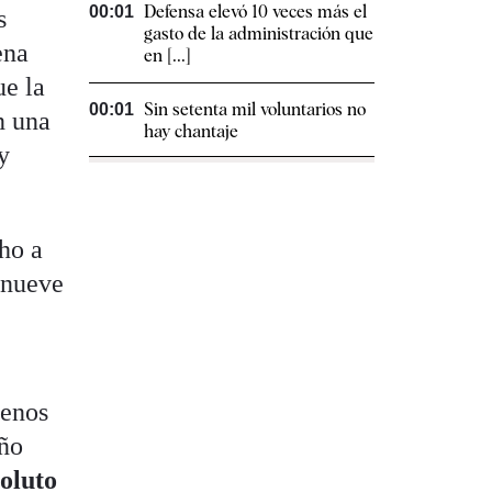
Defensa elevó 10 veces más el
00:01
s
gasto de la administración que
ena
en [...]
ue la
Sin setenta mil voluntarios no
00:01
n una
hay chantaje
y
cho a
s nueve
menos
año
oluto