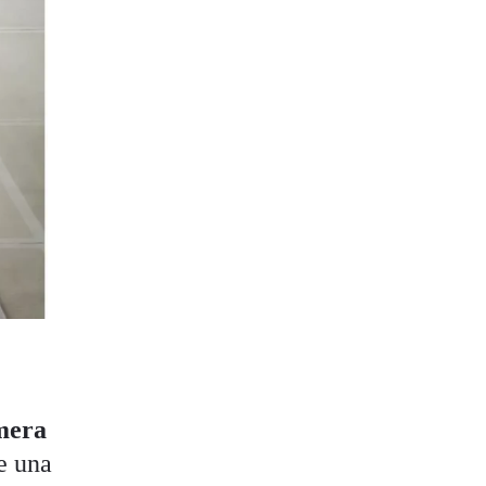
mera
re una