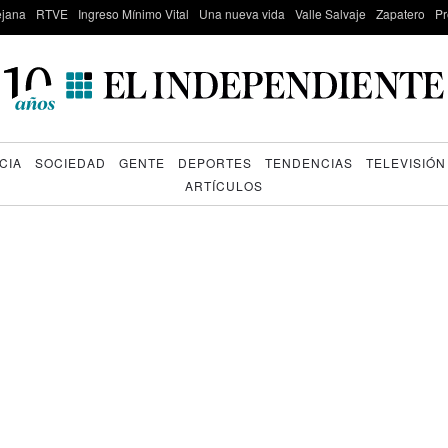
lejana
RTVE
Ingreso Mínimo Vital
Una nueva vida
Valle Salvaje
Zapatero
Pr
CIA
SOCIEDAD
GENTE
DEPORTES
TENDENCIAS
TELEVISIÓN
ARTÍCULOS