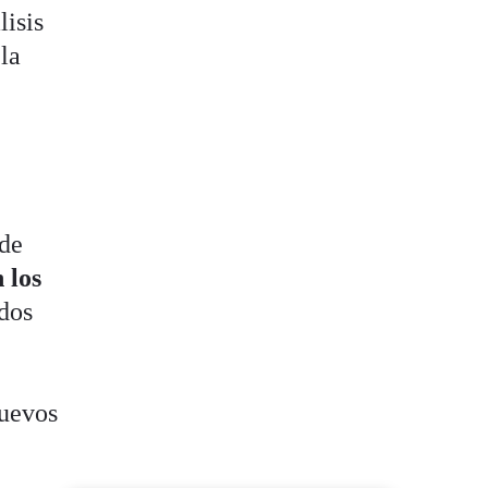
lisis
 la
 de
 los
dos
nuevos