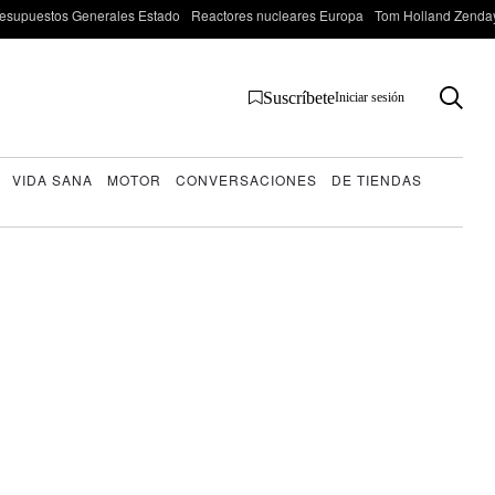
esupuestos Generales Estado
Reactores nucleares Europa
Tom Holland Zenda
Suscríbete
Iniciar sesión
VIDA SANA
MOTOR
CONVERSACIONES
DE TIENDAS