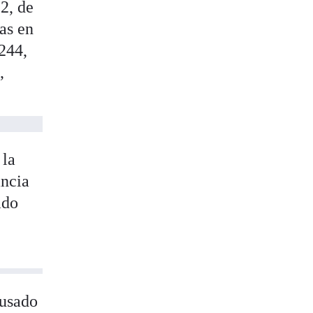
2, de
jas en
 244,
,
 la
ancia
ado
cusado