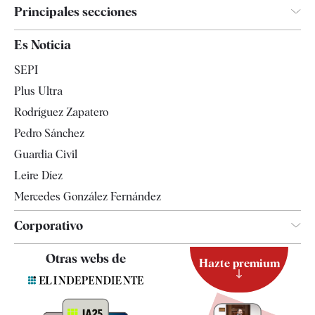
Principales secciones
España
Es Noticia
Economía
SEPI
Internacional
Plus Ultra
Gente
Rodríguez Zapatero
Televisión
Pedro Sánchez
Tendencias
Guardia Civil
Leire Díez
Mercedes González Fernández
Corporativo
Contacto
Otras webs de
Hazte premium
Suscripción
Newsletter
Apps