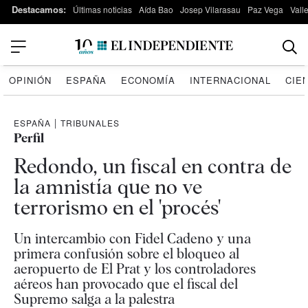
Destacamos:
Últimas noticias
Aída Bao
Josep Vilarasau
Paz Vega
Vall
OPINIÓN
ESPAÑA
ECONOMÍA
INTERNACIONAL
CIE
ESPAÑA
|
TRIBUNALES
Perfil
Redondo, un fiscal en contra de
la amnistía que no ve
terrorismo en el 'procés'
Un intercambio con Fidel Cadeno y una
primera confusión sobre el bloqueo al
aeropuerto de El Prat y los controladores
aéreos han provocado que el fiscal del
Supremo salga a la palestra