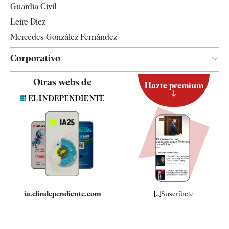
Guardia Civil
Leire Díez
Mercedes González Fernández
Corporativo
Contacto
Otras webs de
Hazte premium
Suscripción
Newsletter
Apps
Quiénes somos
Especificaciones
ia.elindependiente.com
Suscríbete