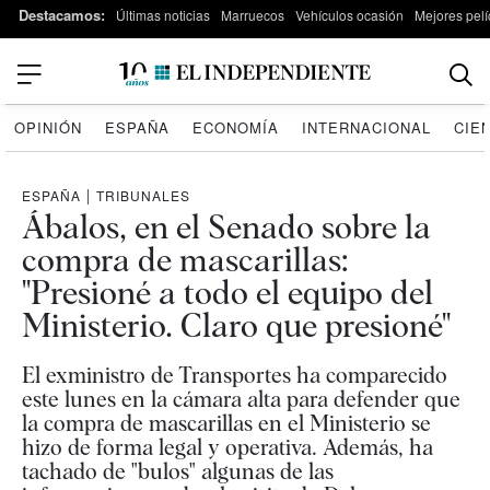
Destacamos:
Últimas noticias
Marruecos
Vehículos ocasión
Mejores pelí
OPINIÓN
ESPAÑA
ECONOMÍA
INTERNACIONAL
CIE
ESPAÑA
|
TRIBUNALES
Ábalos, en el Senado sobre la
compra de mascarillas:
"Presioné a todo el equipo del
Ministerio. Claro que presioné"
El exministro de Transportes ha comparecido
este lunes en la cámara alta para defender que
la compra de mascarillas en el Ministerio se
hizo de forma legal y operativa. Además, ha
tachado de "bulos" algunas de las