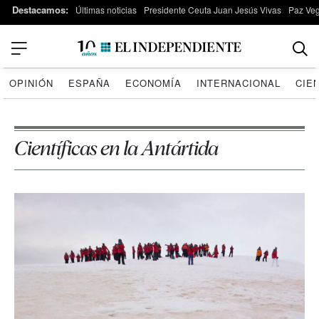
Destacamos:
Últimas noticias
Presidente Ceuta Juan Jesús Vivas
Paz Ve
OPINIÓN
ESPAÑA
ECONOMÍA
INTERNACIONAL
CIE
Científicas en la Antártida