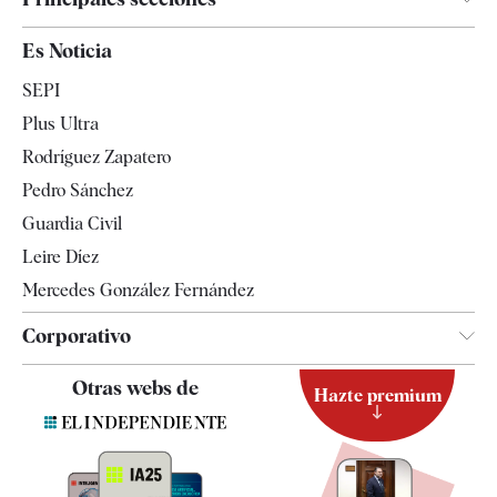
España
Es Noticia
Economía
SEPI
Internacional
Plus Ultra
Gente
Rodríguez Zapatero
Televisión
Pedro Sánchez
Tendencias
Guardia Civil
Leire Díez
Mercedes González Fernández
Corporativo
Contacto
Otras webs de
Hazte premium
Suscripción
Newsletter
Apps