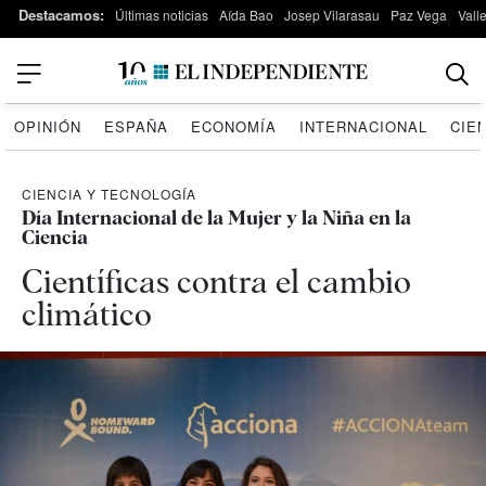
Destacamos:
Últimas noticias
Aída Bao
Josep Vilarasau
Paz Vega
Vall
OPINIÓN
ESPAÑA
ECONOMÍA
INTERNACIONAL
CIE
CIENCIA Y TECNOLOGÍA
Día Internacional de la Mujer y la Niña en la
Ciencia
Científicas contra el cambio
climático