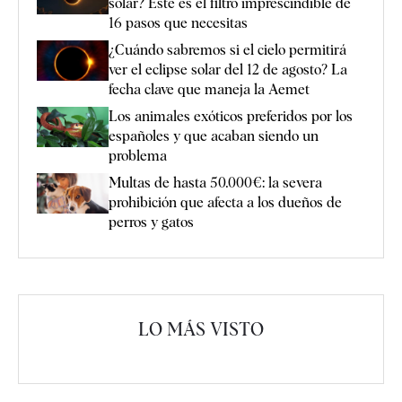
solar? Este es el filtro imprescindible de
16 pasos que necesitas
¿Cuándo sabremos si el cielo permitirá
ver el eclipse solar del 12 de agosto? La
fecha clave que maneja la Aemet
Los animales exóticos preferidos por los
españoles y que acaban siendo un
problema
Multas de hasta 50.000€: la severa
prohibición que afecta a los dueños de
perros y gatos
LO MÁS VISTO