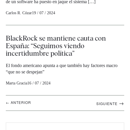
de un software ha puesto en jaque el sistema […]
Carlos R. Cózar
19 / 07 / 2024
BlackRock se mantiene cauta con
España: “Seguimos viendo
incertidumbre política”
El fondo americano apunta a que también hay factores macro
“que no se despejan”
Marta Gracia
16 / 07 / 2024
Navegación
→
← ANTERIOR
SIGUIENTE
artículos