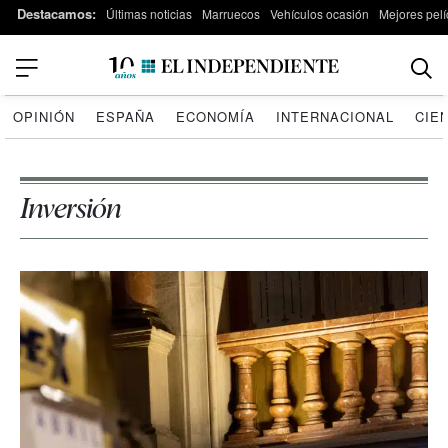
Destacamos:
Últimas noticias
Marruecos
Vehículos ocasión
Mejores pelí
OPINIÓN
ESPAÑA
ECONOMÍA
INTERNACIONAL
CIE
Inversión