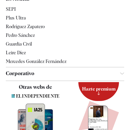
Economía
SEPI
Internacional
Plus Ultra
Gente
Rodríguez Zapatero
Televisión
Pedro Sánchez
Tendencias
Guardia Civil
Leire Díez
Mercedes González Fernández
Corporativo
Contacto
Otras webs de
Hazte premium
Suscripción
Newsletter
Apps
Quiénes somos
Especificaciones