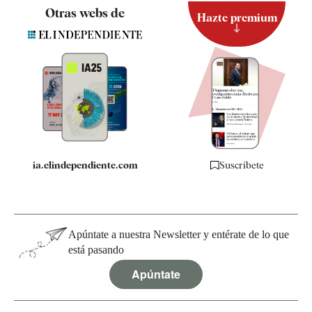
Contacto
Otras webs de
Hazte premium
Suscripción
Newsletter
Apps
Quiénes somos
Especificaciones
ia.elindependiente.com
Suscríbete
Apúntate a nuestra Newsletter y entérate de lo que
está pasando
Apúntate