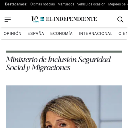
Destacamos:
Últimas noticias
Marruecos
Vehículos ocasión
Mejores pelí
OPINIÓN
ESPAÑA
ECONOMÍA
INTERNACIONAL
CIE
Ministerio de Inclusión Seguridad
Social y Migraciones