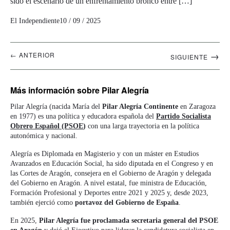
sido el escenario de un enfrentamiento bronco entre […]
El Independiente
10 / 09 / 2025
Navegación
→
← ANTERIOR
SIGUIENTE
artículos
Más información
sobre Pilar Alegría
Pilar Alegría (nacida María del
Pilar Alegría Continente
en Zaragoza
en 1977) es una política y educadora española del
Partido Socialista
Obrero Español (PSOE
)
con una larga trayectoria en la política
autonómica y nacional.
Alegría es Diplomada en Magisterio y con un máster en Estudios
Avanzados en Educación Social, ha sido diputada en el Congreso y en
las Cortes de Aragón, consejera en el Gobierno de Aragón y delegada
del Gobierno en Aragón. A nivel estatal, fue ministra de Educación,
Formación Profesional y Deportes entre 2021 y 2025 y, desde 2023,
también ejerció como
portavoz del Gobierno de España
.
En 2025,
Pilar Alegría
fue proclamada
secretaria general del PSOE