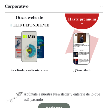
Corporativo
Contacto
Otras webs de
Hazte premium
Suscripción
Newsletter
Apps
Quiénes somos
Especificaciones
ia.elindependiente.com
Suscríbete
Apúntate a nuestra Newsletter y entérate de lo que
está pasando
Apúntate