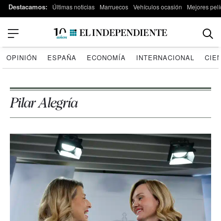
Destacamos:
Últimas noticias
Marruecos
Vehículos ocasión
Mejores pelí
OPINIÓN
ESPAÑA
ECONOMÍA
INTERNACIONAL
CIE
Pilar Alegría