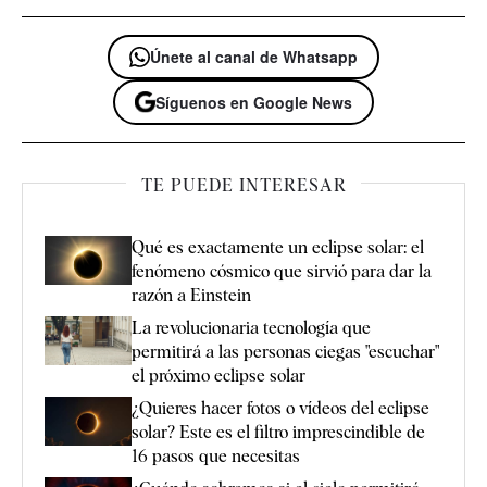
Únete al canal de Whatsapp
Síguenos en Google News
TE PUEDE INTERESAR
Qué es exactamente un eclipse solar: el
fenómeno cósmico que sirvió para dar la
razón a Einstein
La revolucionaria tecnología que
permitirá a las personas ciegas "escuchar"
el próximo eclipse solar
¿Quieres hacer fotos o vídeos del eclipse
solar? Este es el filtro imprescindible de
16 pasos que necesitas