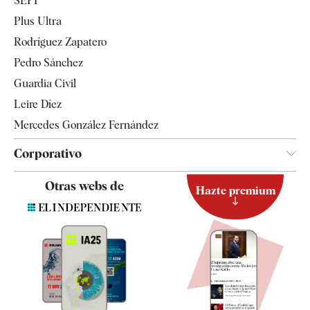
SEPI
Internacional
Plus Ultra
Gente
Rodríguez Zapatero
Televisión
Pedro Sánchez
Tendencias
Guardia Civil
Leire Díez
Mercedes González Fernández
Corporativo
Contacto
Otras webs de
Hazte premium
Suscripción
Newsletter
Apps
Quiénes somos
Especificaciones