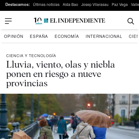
Destacamos:
Últimas noticias
Aída Bao
Josep Vilarasau
Paz Vega
Vall
OPINIÓN
ESPAÑA
ECONOMÍA
INTERNACIONAL
CIE
CIENCIA Y TECNOLOGÍA
Lluvia, viento, olas y niebla
ponen en riesgo a nueve
provincias