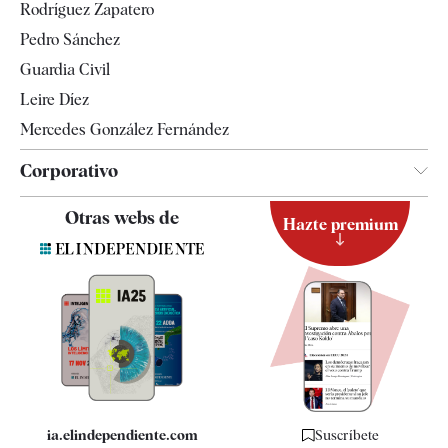
Rodríguez Zapatero
Televisión
Pedro Sánchez
Tendencias
Guardia Civil
Leire Díez
Mercedes González Fernández
Corporativo
Contacto
Otras webs de
Hazte premium
Suscripción
Newsletter
Apps
Quiénes somos
Especificaciones
ia.elindependiente.com
Suscríbete