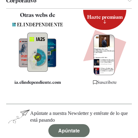
Corporativo
Contacto
Otras webs de
Hazte premium
Suscripción
Newsletter
Apps
Quiénes somos
Especificaciones
ia.elindependiente.com
Suscríbete
Apúntate a nuestra Newsletter y entérate de lo que
está pasando
Apúntate