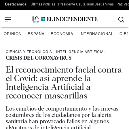
Destacamos:
Últimas noticias
Presidente Ceuta Juan Jesús Vivas
Paz Ve
OPINIÓN
ESPAÑA
ECONOMÍA
INTERNACIONAL
CIE
CIENCIA Y TECNOLOGÍA
|
INTELIGENCIA ARTIFICIAL
CRISIS DEL CORONAVIRUS
El reconocimiento facial contra
el Covid: así aprende la
Inteligencia Artificial a
reconocer mascarillas
Los cambios de comportamiento y las nuevas
costumbres de los ciudadanos por la alerta
sanitaria han provocado fallos en algunos
algoritmos de inteligencia artificial