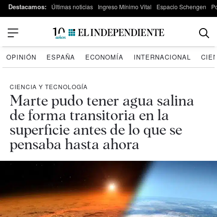
Destacamos:
Últimas noticias
Ingreso Mínimo Vital
Espacio Schengen
P
OPINIÓN
ESPAÑA
ECONOMÍA
INTERNACIONAL
CIE
CIENCIA Y TECNOLOGÍA
Marte pudo tener agua salina
de forma transitoria en la
superficie antes de lo que se
pensaba hasta ahora