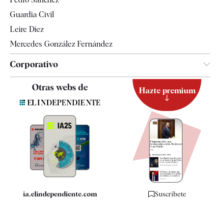
Tendencias
Guardia Civil
Leire Díez
Mercedes González Fernández
Corporativo
Contacto
Otras webs de
Hazte premium
Suscripción
Newsletter
Apps
Quiénes somos
Especificaciones
ia.elindependiente.com
Suscríbete