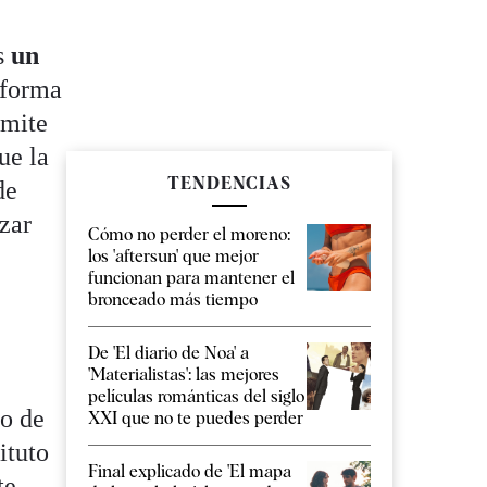
es
un
 forma
rmite
ue la
TENDENCIAS
de
zar
Cómo no perder el moreno:
los 'aftersun' que mejor
funcionan para mantener el
bronceado más tiempo
De 'El diario de Noa' a
'Materialistas': las mejores
películas románticas del siglo
co de
XXI que no te puedes perder
ituto
Final explicado de 'El mapa
te