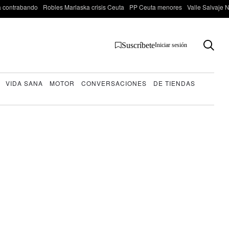
 contrabando
Robles Marlaska crisis Ceuta
PP Ceuta menores
Valle Salvaje N
Suscríbete
Iniciar sesión
VIDA SANA
MOTOR
CONVERSACIONES
DE TIENDAS