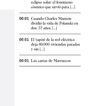
eclipse solar: el fenómeno
cósmico que sirvió para [...]
Cuando Charles Manson
00:01
dividió la vida de Polanski en
dos: 57 años [...]
El 'tapón' de la red eléctrica
00:01
deja 80.000 viviendas paradas
y sin [...]
Las cartas de Marruecos
00:01