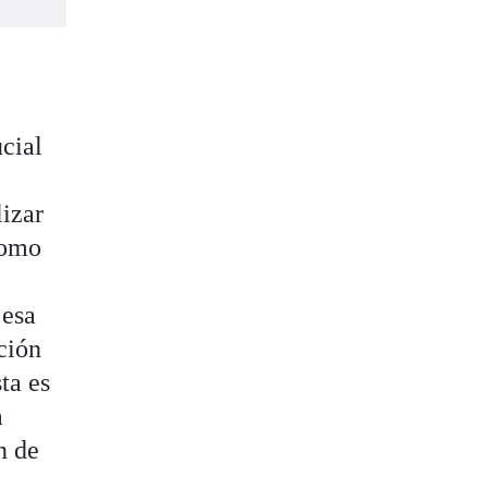
s
cial
lizar
 como
 esa
ción
ta es
a
n de