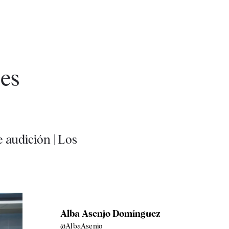
res
 audición | Los
Alba Asenjo Domínguez
@AlbaAsenjo