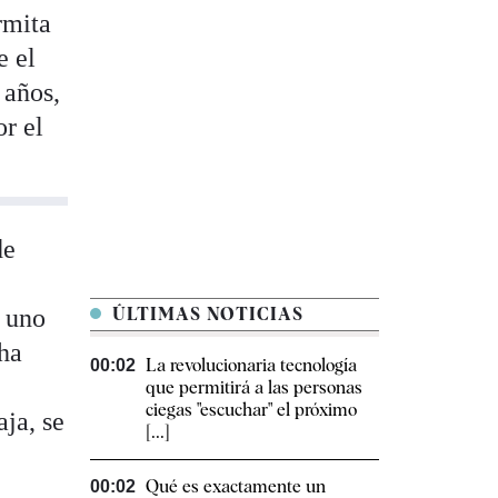
rmita
e el
 años,
or el
de
n uno
ÚLTIMAS NOTICIAS
ha
La revolucionaria tecnología
00:02
que permitirá a las personas
ciegas "escuchar" el próximo
ja, se
[...]
Qué es exactamente un
00:02