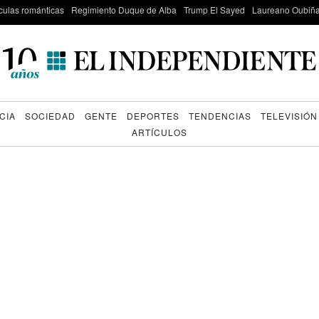
culas románticas
Regimiento Duque de Alba
Trump El Sayed
Laureano Oubiña
CIA
SOCIEDAD
GENTE
DEPORTES
TENDENCIAS
TELEVISIÓN
ARTÍCULOS