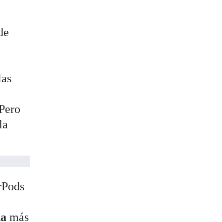
de
las
 Pero
la
rPods
da
más