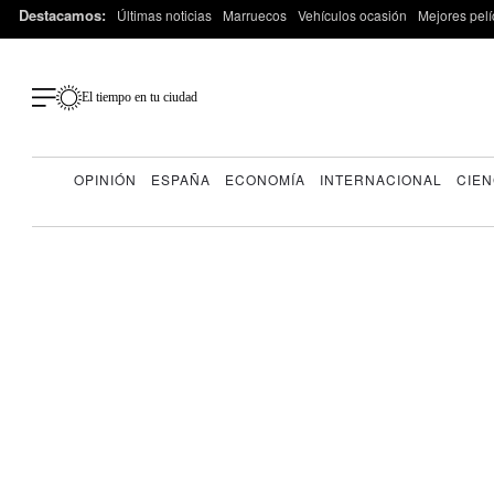
Destacamos:
Últimas noticias
Marruecos
Vehículos ocasión
Mejores pelí
El tiempo en tu ciudad
OPINIÓN
ESPAÑA
ECONOMÍA
INTERNACIONAL
CIEN