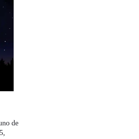
 uno de
5,