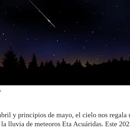
k
abril y principios de mayo, el cielo nos regala
 la lluvia de meteoros Eta Acuáridas. Este 202