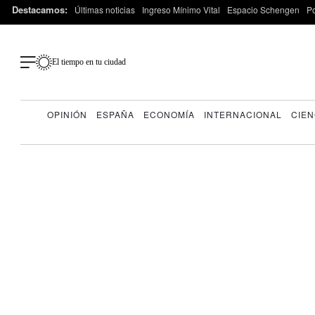
Destacamos:
Últimas noticias
Ingreso Mínimo Vital
Espacio Schengen
P
El tiempo en tu ciudad
OPINIÓN
ESPAÑA
ECONOMÍA
INTERNACIONAL
CIEN