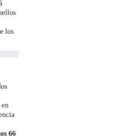
á
uellos
e los
dos
 en
rencia
nos 66