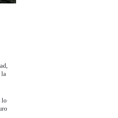
dad,
 la
s
 lo
uro