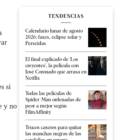
TENDENCIAS
Calendario lunar de agosto
a
2026: fases, eclipse solar y
var
Perseidas
El final explicado de 'Los
creyentes', la película con
José Coronado que arrasa en
Netflix
s si
Todas las películas de
Spider-Man ordenadas de
e y no
peor a mejor según
FilmAffinity
Trucos caseros para quitar
las manchas negras de las
sandalias en verano