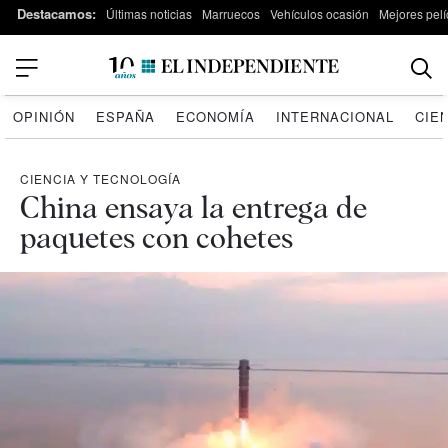
Destacamos:
Últimas noticias
Marruecos
Vehículos ocasión
Mejores pelí
OPINIÓN
ESPAÑA
ECONOMÍA
INTERNACIONAL
CIE
CIENCIA Y TECNOLOGÍA
China ensaya la entrega de
paquetes con cohetes