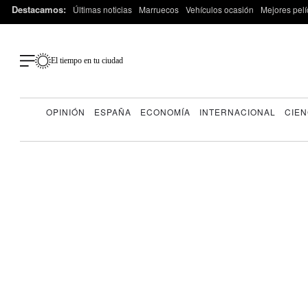
Destacamos:
Últimas noticias
Marruecos
Vehículos ocasión
Mejores pelí
El tiempo en tu ciudad
OPINIÓN
ESPAÑA
ECONOMÍA
INTERNACIONAL
CIEN