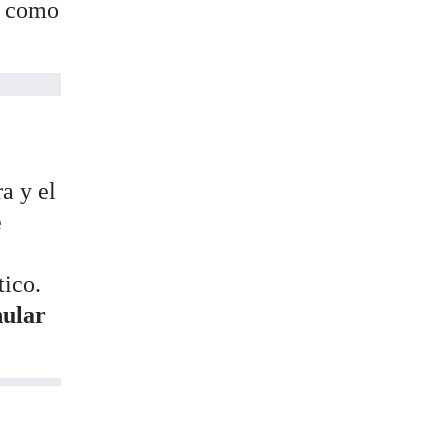
o como
a y el
e
tico.
nular