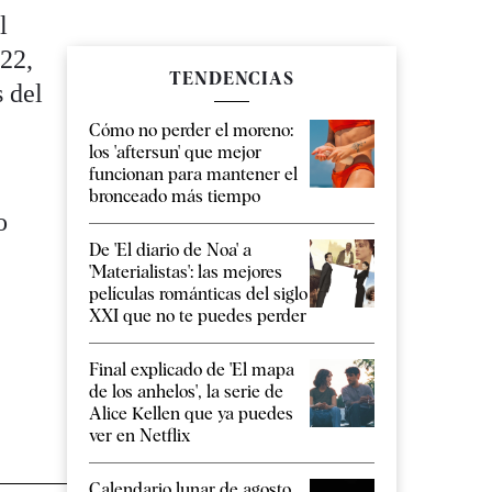
l
:22,
TENDENCIAS
s del
Cómo no perder el moreno:
los 'aftersun' que mejor
funcionan para mantener el
bronceado más tiempo
o
De 'El diario de Noa' a
'Materialistas': las mejores
a
películas románticas del siglo
XXI que no te puedes perder
Final explicado de 'El mapa
de los anhelos', la serie de
Alice Kellen que ya puedes
ver en Netflix
Calendario lunar de agosto