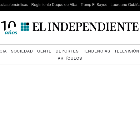
culas románticas
Regimiento Duque de Alba
Trump El Sayed
Laureano Oubiña
CIA
SOCIEDAD
GENTE
DEPORTES
TENDENCIAS
TELEVISIÓN
ARTÍCULOS