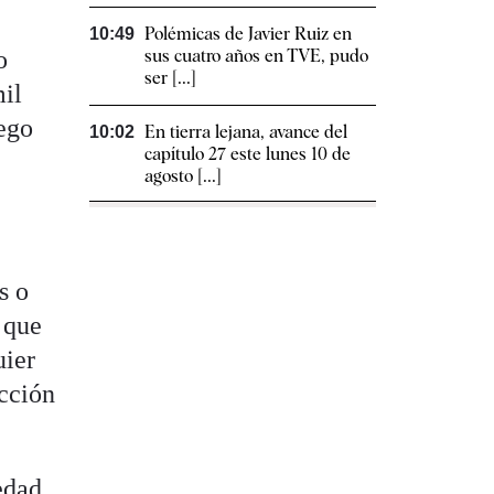
Polémicas de Javier Ruiz en
10:49
sus cuatro años en TVE, pudo
o
ser [...]
mil
uego
En tierra lejana, avance del
10:02
capítulo 27 este lunes 10 de
agosto [...]
s o
 que
uier
cción
edad