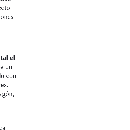
ecto
iones
otal
el
de un
do con
res.
agón,
ca