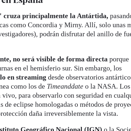
" cruza principalmente la Antártida,
pasand
icas como Concordia y Mirny. Allí, solo unas 
estigadores), podrán disfrutar del anillo de f
te, no será visible de forma directa
porque
urnas en el hemisferio sur. Sin embargo, los
lo en streaming
desde observatorios antártico
ínea como los de
Timeanddate
o la NASA. Los
n vivo, para observarlo con seguridad en cualq
as de eclipse homologadas o métodos de proye
protección daña irreversiblemente la vista.
stituto Geográfico Nacional (IGN)
o la Soci