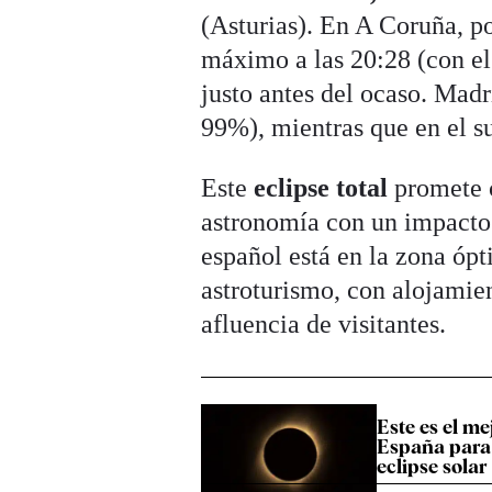
(Asturias). En A Coruña, p
máximo a las 20:28 (con el 
justo antes del ocaso. Madr
99%), mientras que en el su
Este
eclipse total
promete c
astronomía con un impacto t
español está en la zona óp
astroturismo, con alojamien
afluencia de visitantes.
Este es el m
España para 
eclipse solar