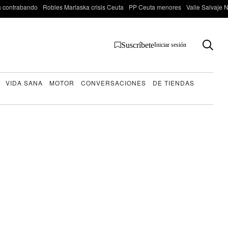
 contrabando
Robles Marlaska crisis Ceuta
PP Ceuta menores
Valle Salvaje N
Suscríbete
Iniciar sesión
VIDA SANA
MOTOR
CONVERSACIONES
DE TIENDAS