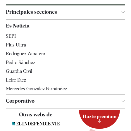
Principales secciones
España
Es Noticia
Economía
SEPI
Internacional
Plus Ultra
Gente
Rodríguez Zapatero
Televisión
Pedro Sánchez
Tendencias
Guardia Civil
Leire Díez
Mercedes González Fernández
Corporativo
Contacto
Otras webs de
Hazte premium
Suscripción
Newsletter