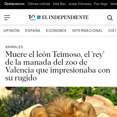
Destacamos:
Últimas noticias
Aída Bao
Josep Vilarasau
Paz Vega
Vall
OPINIÓN
ESPAÑA
ECONOMÍA
INTERNACIONAL
CIE
ANIMALES
Muere el león Teimoso, el 'rey'
de la manada del zoo de
Valencia que impresionaba con
su rugido