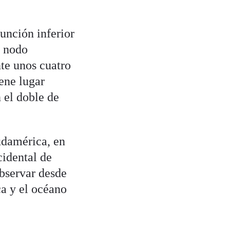
junción inferior
l nodo
te unos cuatro
ene lugar
 el doble de
udamérica, en
cidental de
observar desde
ca y el océano