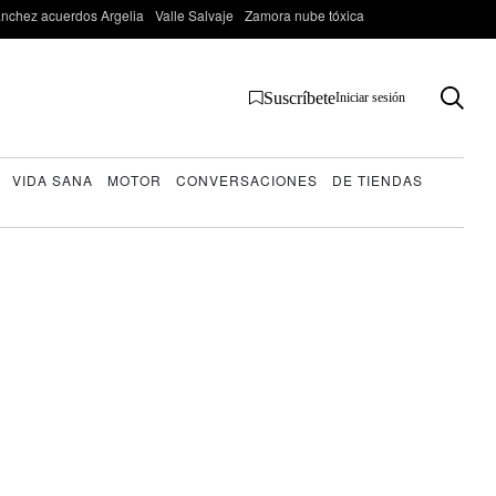
nchez acuerdos Argelia
Valle Salvaje
Zamora nube tóxica
Suscríbete
Iniciar sesión
VIDA SANA
MOTOR
CONVERSACIONES
DE TIENDAS