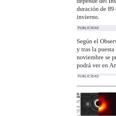
depende del Ins
duración de 89 
invierno.
PUBLICIDAD
Según el Observ
y tras la puest
noviembre se pr
podrá ver en Am
PUBLICIDAD