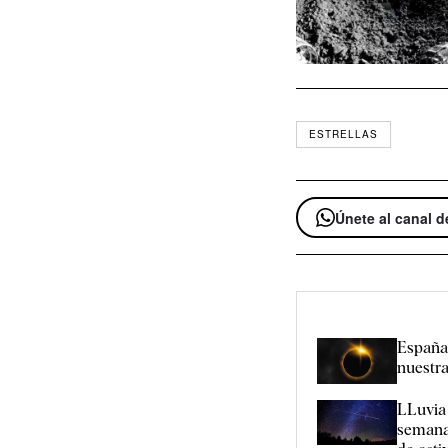
ESTRELLAS
Únete al canal 
España 
nuestra
LLuvia 
semana 