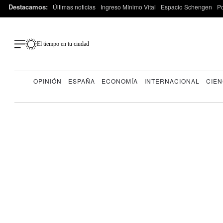
Destacamos:
Últimas noticias
Ingreso Mínimo Vital
Espacio Schengen
P
El tiempo en tu ciudad
OPINIÓN
ESPAÑA
ECONOMÍA
INTERNACIONAL
CIEN