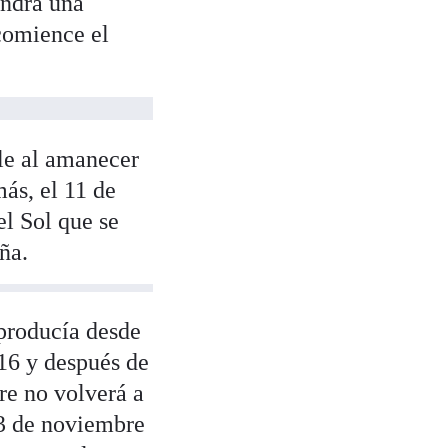
endrá una
 comience el
ble al amanecer
más, el 11 de
el Sol que se
ña.
 producía desde
16 y después de
re no volverá a
13 de noviembre