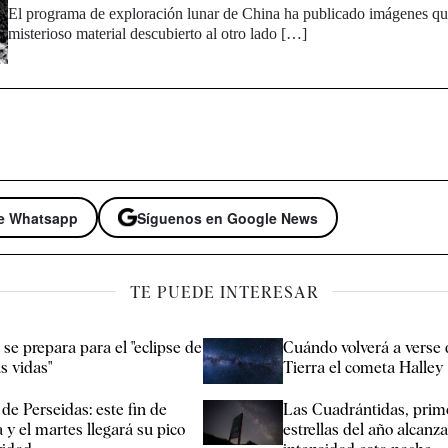
El programa de exploración lunar de China ha publicado imágenes qu
misterioso material descubierto al otro lado […]
de Whatsapp
Síguenos en Google News
TE PUEDE INTERESAR
se prepara para el "eclipse de
Cuándo volverá a verse 
s vidas"
Tierra el cometa Halley
de Perseidas: este fin de
Las Cuadrántidas, prime
y el martes llegará su pico
estrellas del año alcan