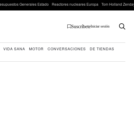
esupuestos Generales Estado
Reactores nucleares Europa
Tom Holland Zenda
Suscríbete
Iniciar sesión
VIDA SANA
MOTOR
CONVERSACIONES
DE TIENDAS