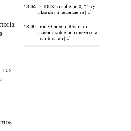
El IBEX 35 sube un 0,17 % y
18:04
alcanza su tercer cierre [...]
ctoria
Irán y Omán ultiman un
18:00
o
acuerdo sobre una nueva ruta
marítima en [...]
ón es
u
imos