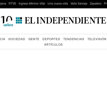
lejana
RTVE
Ingreso Mínimo Vital
Una nueva vida
Valle Salvaje
Zapatero
Pr
CIA
SOCIEDAD
GENTE
DEPORTES
TENDENCIAS
TELEVISIÓN
ARTÍCULOS