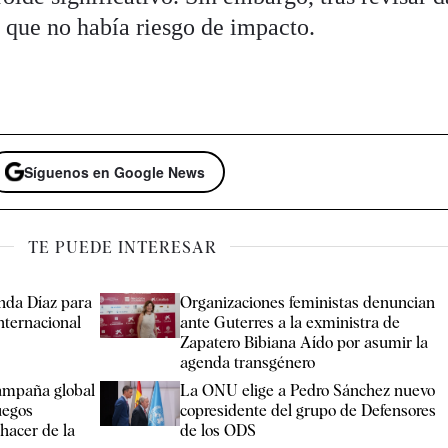
ó que no había riesgo de impacto.
Síguenos en Google News
TE PUEDE INTERESAR
nda Díaz para
Organizaciones feministas denuncian
Internacional
ante Guterres a la exministra de
Zapatero Bibiana Aído por asumir la
agenda transgénero
ampaña global
La ONU elige a Pedro Sánchez nuevo
uegos
copresidente del grupo de Defensores
“hacer de la
de los ODS