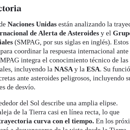
ctoria
 de
Naciones Unidas
están analizando la traye
rnacional de Alerta de Asteroides
y el
Grup
iales
(SMPAG, por sus siglas en inglés). Estos
para coordinar la respuesta internacional ante
SMPAG integra el conocimiento técnico de las
ales, incluyendo la
NASA
y la
ESA
. Su funci
retas ante asteroides peligrosos, incluyendo s
es de desvío.
ededor del Sol describe una amplia elipse.
eja de la Tierra casi en línea recta, lo que
trayectoria curva con el tiempo.
En los próx
rá a desvanecerse de la vista desde la Tierra.