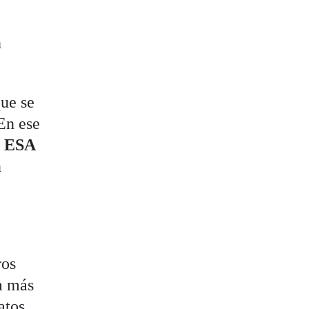
n
que se
En ese
a ESA
n
ros
a más
atos