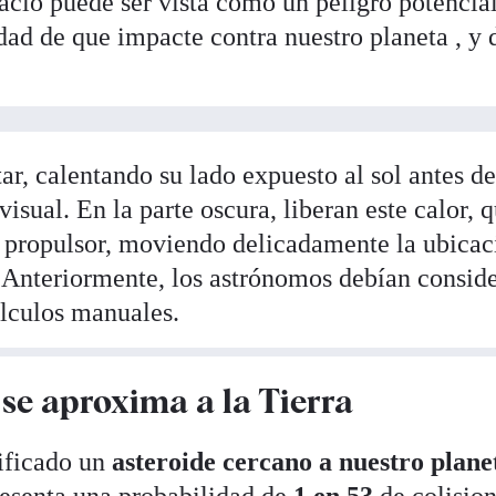
acio puede ser vista como un peligro potencia
dad de que impacte contra nuestro planeta , y 
tar, calentando su lado expuesto al sol antes d
isual. En la parte oscura, liberan este calor, 
propulsor, moviendo delicadamente la ubicac
. Anteriormente, los astrónomos debían consid
lculos manuales.
se aproxima a la Tierra
ificado un
asteroide cercano a nuestro plane
resenta una probabilidad de
1 en 53
de colisio