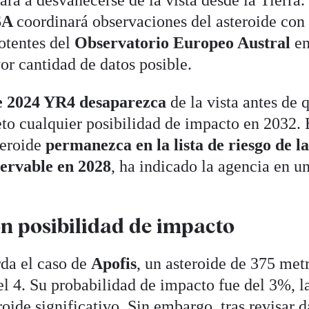
SA
coordinará observaciones del asteroide con
otentes del
Observatorio Europeo Austral
e
or cantidad de datos posible.
de 2024 YR4 desaparezca
de la vista antes de 
to cualquier posibilidad de impacto en 2032. 
teroide
permanezca en la lista de riesgo de l
servable en 2028
, ha indicado la agencia en u
on posibilidad de impacto
da el caso de
Apofis
, un asteroide de 375 met
el 4. Su probabilidad de impacto fue del 3%, l
roide significativo. Sin embargo, tras revisar d