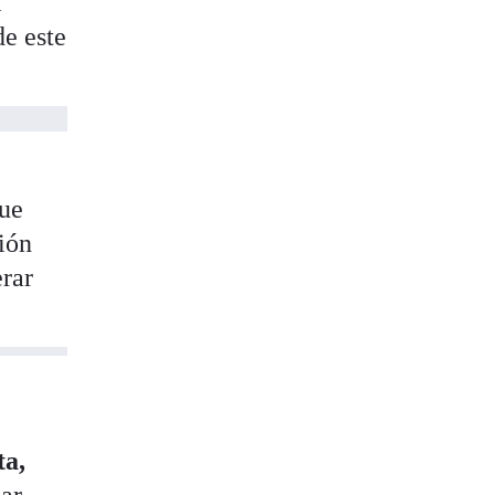
l
de este
e
que
ión
erar
ta,
nar