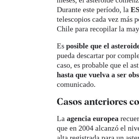
Durante este período, la
E
telescopios cada vez más p
Chile para recopilar la may
Es
posible que el asteroi
pueda descartar por comple
caso, es probable que el as
hasta que vuelva a ser ob
comunicado.
Casos anteriores c
La
agencia europea
recuer
que en 2004 alcanzó el niv
alta registrada para un aste