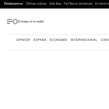
Destacamos:
Últimas noticias
Aída Bao
Fed Banco Santander
En tierra 
El tiempo en tu ciudad
OPINIÓN
ESPAÑA
ECONOMÍA
INTERNACIONAL
CIEN