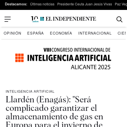
Destacamos:
Últimas noticias
Presidente Ceuta Juan Jesús Vivas
Paz Ve
OPINIÓN
ESPAÑA
ECONOMÍA
INTERNACIONAL
CIE
INTELIGENCIA ARTIFICIAL
Llardén (Enagás): "Será
complicado garantizar el
almacenamiento de gas en
Europa para el invierno de