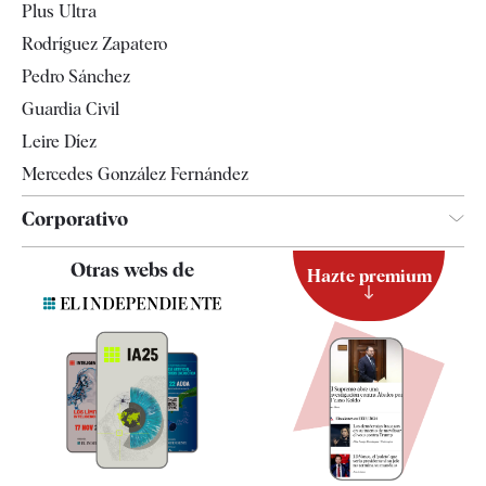
Plus Ultra
Gente
Rodríguez Zapatero
Televisión
Pedro Sánchez
Tendencias
Guardia Civil
Leire Díez
Mercedes González Fernández
Corporativo
Contacto
Otras webs de
Hazte premium
Suscripción
Newsletter
Apps
Quiénes somos
Especificaciones