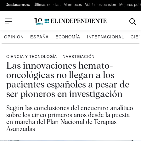
Destacamos:
Últimas noticias
Marruecos
Vehículos ocasión
Mejores pelí
OPINIÓN
ESPAÑA
ECONOMÍA
INTERNACIONAL
CIE
CIENCIA Y TECNOLOGÍA
|
INVESTIGACIÓN
Las innovaciones hemato-
oncológicas no llegan a los
pacientes españoles a pesar de
ser pioneros en investigación
Según las conclusiones del encuentro analítico
sobre los cinco primeros años desde la puesta
en marcha del Plan Nacional de Terapias
Avanzadas