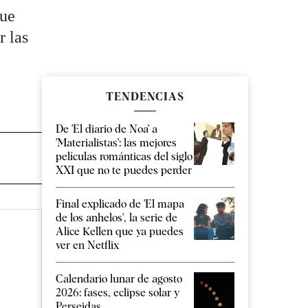
que
r las
TENDENCIAS
De 'El diario de Noa' a
'Materialistas': las mejores
películas románticas del siglo
XXI que no te puedes perder
Final explicado de 'El mapa
de los anhelos', la serie de
Alice Kellen que ya puedes
ver en Netflix
Calendario lunar de agosto
2026: fases, eclipse solar y
Perseidas