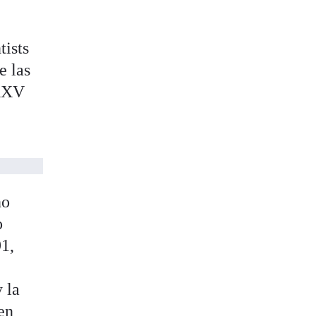
tists
e las
 XXV
no
o
91,
 la
en