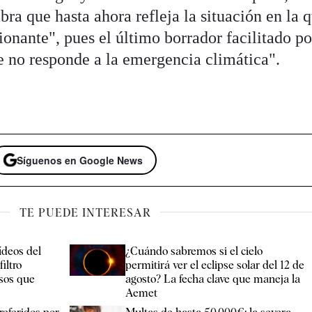
bra que hasta ahora refleja la situación en la 
nante", pues el último borrador facilitado po
ue no responde a la emergencia climática".
Síguenos en Google News
TE PUEDE INTERESAR
ídeos del
¿Cuándo sabremos si el cielo
filtro
permitirá ver el eclipse solar del 12 de
asos que
agosto? La fecha clave que maneja la
Aemet