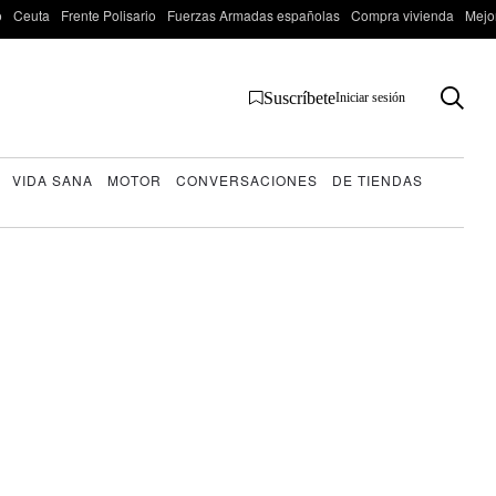
o
Ceuta
Frente Polisario
Fuerzas Armadas españolas
Compra vivienda
Mejo
Suscríbete
Iniciar sesión
VIDA SANA
MOTOR
CONVERSACIONES
DE TIENDAS