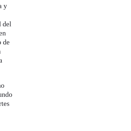
a y
d del
 en
o de
a
a
no
mundo
rtes