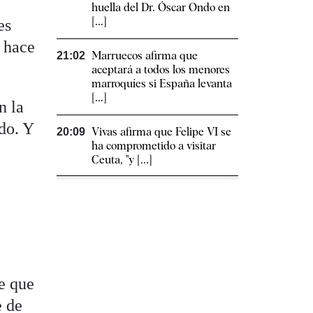
huella del Dr. Óscar Ondo en
[...]
es
ó hace
Marruecos afirma que
21:02
aceptará a todos los menores
marroquíes si España levanta
[...]
n la
ido. Y
Vivas afirma que Felipe VI se
20:09
ha comprometido a visitar
Ceuta, "y [...]
e que
e de