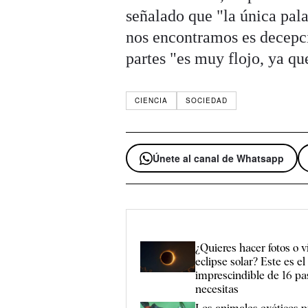
señalado que "la única pala
nos encontramos es decepcio
partes "es muy flojo, ya q
CIENCIA
SOCIEDAD
Únete al canal de Whatsapp
¿Quieres hacer fotos o v
eclipse solar? Este es el 
imprescindible de 16 p
necesitas