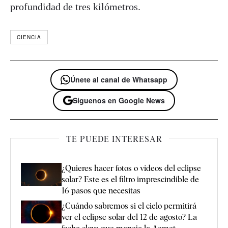
profundidad de tres kilómetros.
CIENCIA
Únete al canal de Whatsapp
Síguenos en Google News
TE PUEDE INTERESAR
¿Quieres hacer fotos o vídeos del eclipse
solar? Este es el filtro imprescindible de
16 pasos que necesitas
¿Cuándo sabremos si el cielo permitirá
ver el eclipse solar del 12 de agosto? La