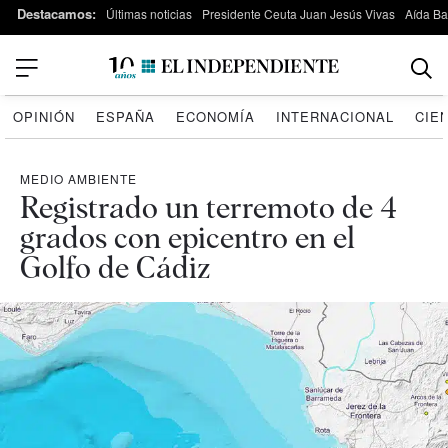
Destacamos:
Últimas noticias
Presidente Ceuta Juan Jesús Vivas
Aída B
OPINIÓN
ESPAÑA
ECONOMÍA
INTERNACIONAL
CIE
MEDIO AMBIENTE
Registrado un terremoto de 4
grados con epicentro en el
Golfo de Cádiz