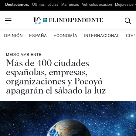
Destacamos:
Últimas noticias
Marruecos
Vehículos ocasión
Mejores pelí
OPINIÓN
ESPAÑA
ECONOMÍA
INTERNACIONAL
CIE
MEDIO AMBIENTE
Más de 400 ciudades
españolas, empresas,
organizaciones y Pocoyó
apagarán el sábado la luz