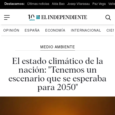
Destacamos:
Últimas noticias
Aída Bao
Josep Vilarasau
Paz Vega
Vall
OPINIÓN
ESPAÑA
ECONOMÍA
INTERNACIONAL
CIE
MEDIO AMBIENTE
El estado climático de la
nación: "Tenemos un
escenario que se esperaba
para 2050"