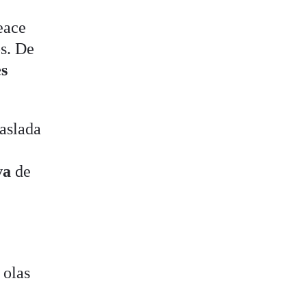
eace
os. De
s
raslada
va
de
 olas