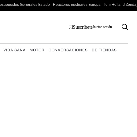
esupuestos Generales Estado
Reactores nucleares Europa
Tom Holland Zenda
Suscríbete
Iniciar sesión
VIDA SANA
MOTOR
CONVERSACIONES
DE TIENDAS