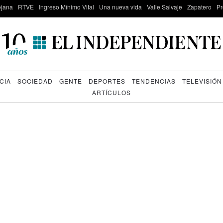
lejana
RTVE
Ingreso Mínimo Vital
Una nueva vida
Valle Salvaje
Zapatero
Pr
CIA
SOCIEDAD
GENTE
DEPORTES
TENDENCIAS
TELEVISIÓN
ARTÍCULOS