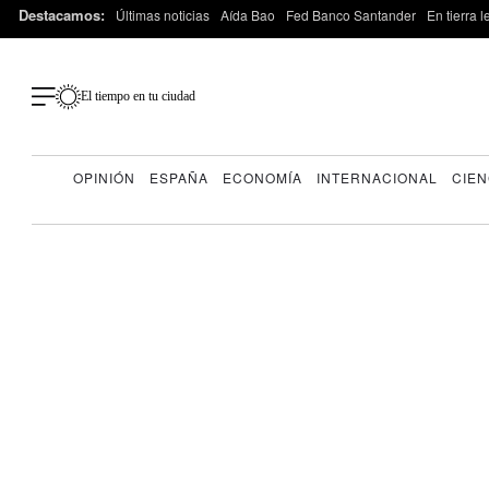
Destacamos:
Últimas noticias
Aída Bao
Fed Banco Santander
En tierra 
El tiempo en tu ciudad
OPINIÓN
ESPAÑA
ECONOMÍA
INTERNACIONAL
CIEN