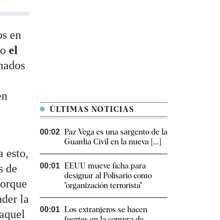
os en
lo
el
inados
en
ÚLTIMAS NOTICIAS
Paz Vega es una sargento de la
00:02
Guardia Civil en la nueva [...]
a esto,
EEUU mueve ficha para
00:01
s de
designar al Polisario como
porque
"organización terrorista"
nder la
Los extranjeros se hacen
00:01
Raquel
fuertes en la compra de