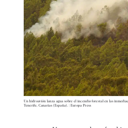
Un hidroavión lanza agua sobre el incendio forestal en las inmedia
Tenerife, Canarias (España). |
Europa Press