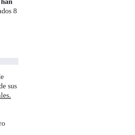
o
han
tados 8
de
de sus
les.
ro