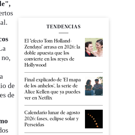
le",
ertos
tal.
TENDENCIAS
cos
El "efecto Tom Holland-
Zendaya" arrasa en 2026: la
 La
doble apuesta que los
 no,
convierte en los reyes de
Hollywood
ra
Final explicado de 'El mapa
io de
de los anhelos', la serie de
Alice Kellen que ya puedes
es de
ver en Netflix
Calendario lunar de agosto
2026: fases, eclipse solar y
omo
Perseidas
dos