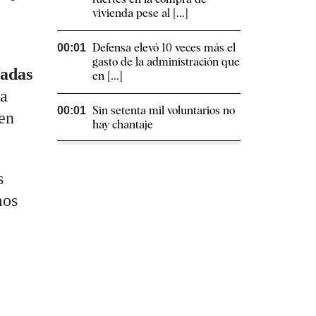
vivienda pese al [...]
Defensa elevó 10 veces más el
00:01
gasto de la administración que
tadas
en [...]
 a
Sin setenta mil voluntarios no
00:01
 en
hay chantaje
s
mos