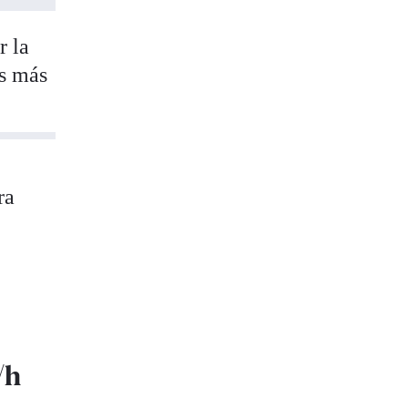
r la
as más
ra
a
/h