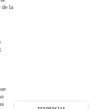
 de la
s
;
que
so
as
TENDENCIAS