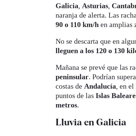
Galicia
,
Asturias
,
Cantab
naranja de alerta. Las rach
90 o 110 km/h
en amplias z
No se descarta que en algu
lleguen a los 120 o 130 ki
Mañana se prevé que las ra
peninsular
. Podrían super
costas de
Andalucía
, en el
puntos de las
Islas Baleare
metros
.
Lluvia en Galicia