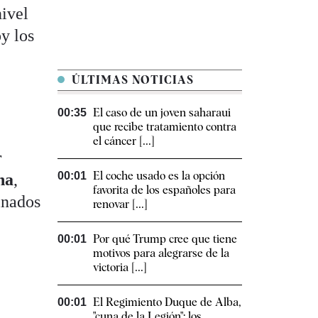
nivel
oy los
ÚLTIMAS NOTICIAS
El caso de un joven saharaui
00:35
que recibe tratamiento contra
el cáncer [...]
r
El coche usado es la opción
00:01
ha
,
favorita de los españoles para
inados
renovar [...]
Por qué Trump cree que tiene
00:01
motivos para alegrarse de la
victoria [...]
El Regimiento Duque de Alba,
00:01
"cuna de la Legión": los