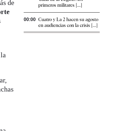
ás de
primeros militares [...]
orte
Cuatro y La 2 hacen su agosto
s
00:00
en audiencias con la crisis [...]
 la
ar,
achas
ana