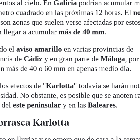
entos al cielo. En
Galicia
podrían acumular m
 metro cuadrado en las próximas 12 horas. El
n
son zonas que suelen verse afectadas por esto
an llegar a acumular
más de 40 mm
.
do el
aviso amarillo
en varias provincias de
incia de
Cádiz
y en gran parte de
Málaga
, por
en más de 40 o 60 mm en apenas medio día.
los efectos de "
Karlotta
" todavía se harán not
sidad. No obstante, es posible que se anoten r
s del
este peninsular
y en las
Baleares
.
orrasca Karlotta
so en lluvias y se espera que de cara a la sem