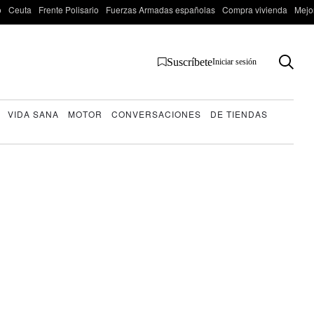
o
Ceuta
Frente Polisario
Fuerzas Armadas españolas
Compra vivienda
Mejo
Suscríbete
Iniciar sesión
VIDA SANA
MOTOR
CONVERSACIONES
DE TIENDAS