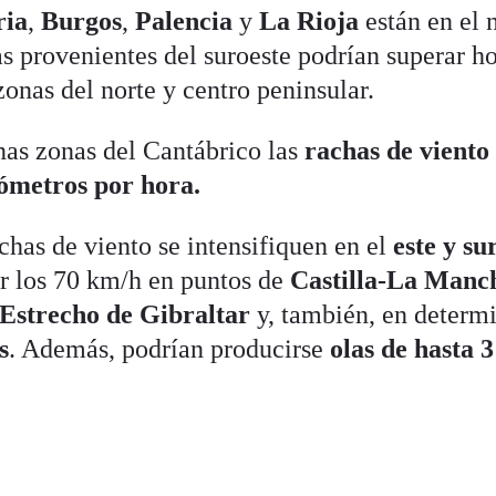
ria
,
Burgos
,
Palencia
y
La Rioja
están en el 
as provenientes del suroeste podrían superar h
onas del norte y centro peninsular.
nas zonas del Cantábrico las
rachas de viento
lómetros por hora.
chas de viento se intensifiquen en el
este y su
ar los 70 km/h en puntos de
Castilla-La Manc
Estrecho de Gibraltar
y, también, en determ
s
. Además, podrían producirse
olas de hasta 3