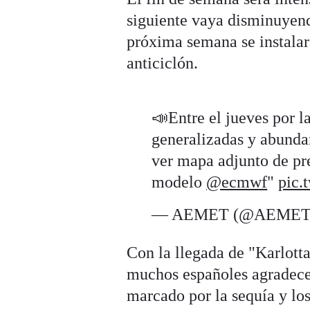
siguiente vaya disminuyendo
próxima semana se instalar
anticiclón.
📣Entre el jueves por l
generalizadas y abundan
ver mapa adjunto de pr
modelo
@ecmwf
"
pic.
— AEMET (@AEMET
Con la llegada de "Karlot
muchos españoles agradece
marcado por la sequía y lo