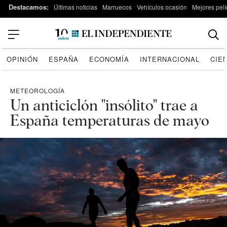
Destacamos:
Últimas noticias
Marruecos
Vehículos ocasión
Mejores pelí
OPINIÓN
ESPAÑA
ECONOMÍA
INTERNACIONAL
CIE
METEOROLOGÍA
Un anticiclón "insólito" trae a
España temperaturas de mayo