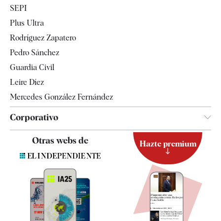
SEPI
Internacional
Plus Ultra
Gente
Rodríguez Zapatero
Televisión
Pedro Sánchez
Tendencias
Guardia Civil
Leire Díez
Mercedes González Fernández
Corporativo
Contacto
Otras webs de
Hazte premium
Suscripción
Newsletter
Apps
Quiénes somos
Especificaciones