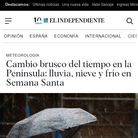
Destacamos:
Últimas noticias
Una nueva vida
Valle Salvaje
Ingreso Míni
OPINIÓN
ESPAÑA
ECONOMÍA
INTERNACIONAL
CIE
METEOROLOGÍA
Cambio brusco del tiempo en la
Península: lluvia, nieve y frío en
Semana Santa