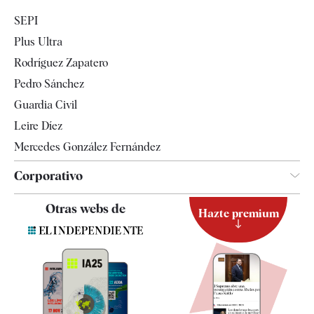
Economía
SEPI
Internacional
Plus Ultra
Gente
Rodríguez Zapatero
Televisión
Pedro Sánchez
Tendencias
Guardia Civil
Leire Díez
Mercedes González Fernández
Corporativo
Contacto
Otras webs de
Hazte premium
Suscripción
Newsletter
Apps
Quiénes somos
Especificaciones