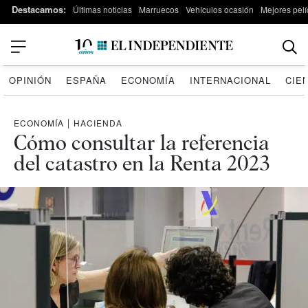
Destacamos:
Últimas noticias
Marruecos
Vehículos ocasión
Mejores pelí
OPINIÓN
ESPAÑA
ECONOMÍA
INTERNACIONAL
CIE
ECONOMÍA
|
HACIENDA
Cómo consultar la referencia
del catastro en la Renta 2023