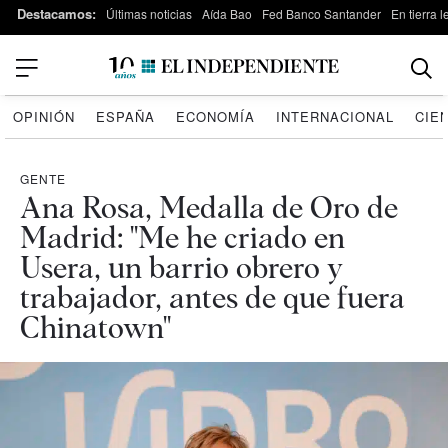
Destacamos:
Últimas noticias
Aída Bao
Fed Banco Santander
En tierra 
OPINIÓN
ESPAÑA
ECONOMÍA
INTERNACIONAL
CIE
GENTE
Ana Rosa, Medalla de Oro de
Madrid: "Me he criado en
Usera, un barrio obrero y
trabajador, antes de que fuera
Chinatown"