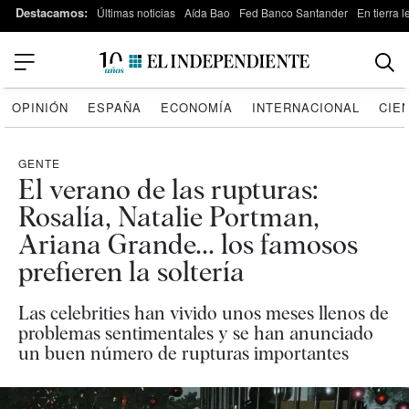
Destacamos:
Últimas noticias
Aída Bao
Fed Banco Santander
En tierra 
OPINIÓN
ESPAÑA
ECONOMÍA
INTERNACIONAL
CIE
GENTE
El verano de las rupturas:
Rosalía, Natalie Portman,
Ariana Grande... los famosos
prefieren la soltería
Las celebrities han vivido unos meses llenos de
problemas sentimentales y se han anunciado
un buen número de rupturas importantes