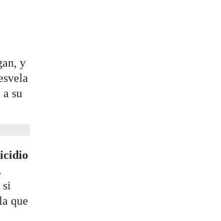
gan, y
esvela
 a su
uicidio
.
 si
la que