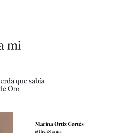
 a mi
uerda que sabía
 de Oro
Marina Ortiz Cortés
@ThenMarina