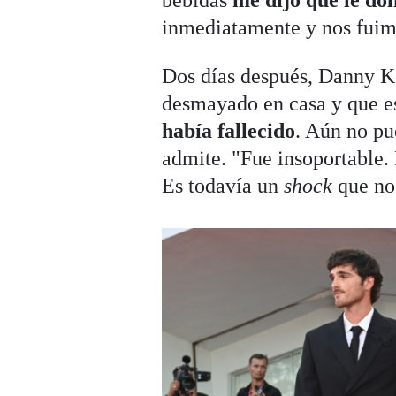
bebidas
me dijo que le do
inmediatamente y nos fuim
Dos días después, Danny Ke
desmayado en casa y que est
había fallecido
. Aún no pu
admite. "Fue insoportable. 
Es todavía un
shock
que no