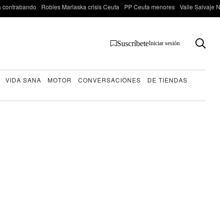
 contrabando
Robles Marlaska crisis Ceuta
PP Ceuta menores
Valle Salvaje N
Suscríbete
Iniciar sesión
VIDA SANA
MOTOR
CONVERSACIONES
DE TIENDAS