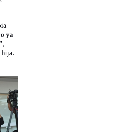
s
bía
ro ya
",
 hija.