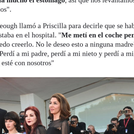
lía mucho el estómago
, así que nos levantamo
os".
ough llamó a Priscilla para decirle que se ha
aba en el hospital. "
Me metí en el coche pe
edo creerlo. No le deseo esto a ninguna madre
Perdí a mi padre, perdí a mi nieto y perdí a mi
 esté con nosotros"