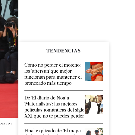
TENDENCIAS
Cómo no perder el moreno:
los 'aftersun' que mejor
funcionan para mantener el
bronceado más tiempo
De 'El diario de Noa' a
'Materialistas': las mejores
películas románticas del siglo
XXI que no te puedes perder
mbra roja
Final explicado de 'El mapa