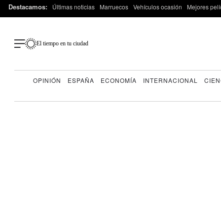
Destacamos:
Últimas noticias
Marruecos
Vehículos ocasión
Mejores pelí
El tiempo en tu ciudad
OPINIÓN
ESPAÑA
ECONOMÍA
INTERNACIONAL
CIEN