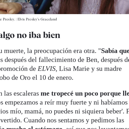
e Presley.
|
Elvis Presley's Graceland
algo no iba bien
su muerte, la preocupación era otra. "
Sabía que
s después del fallecimiento de Ben, después d
 promoción de
ELVIS
, Lisa Marie y su madre
lobo de Oro el 10 de enero.
 las escaleras
me tropecé un poco porque ll
os empezamos a reír muy fuerte y ni habíamos
Dios mío, mamá, no puedes ni siquiera beber'. 
divertido. Cuando nos sentamos y pedimos las