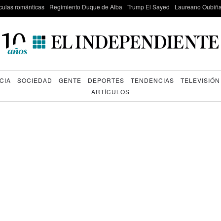
culas románticas
Regimiento Duque de Alba
Trump El Sayed
Laureano Oubiña
CIA
SOCIEDAD
GENTE
DEPORTES
TENDENCIAS
TELEVISIÓN
ARTÍCULOS