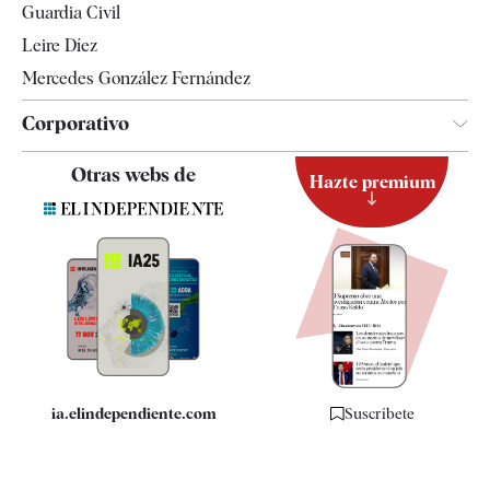
Guardia Civil
Leire Díez
Mercedes González Fernández
Corporativo
Contacto
Otras webs de
Hazte premium
Suscripción
Newsletter
Apps
Quiénes somos
Especificaciones
ia.elindependiente.com
Suscríbete