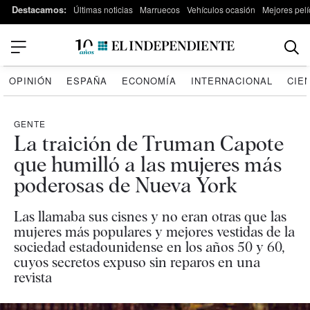
Destacamos:
Últimas noticias
Marruecos
Vehículos ocasión
Mejores pelí
OPINIÓN
ESPAÑA
ECONOMÍA
INTERNACIONAL
CIE
GENTE
La traición de Truman Capote
que humilló a las mujeres más
poderosas de Nueva York
Las llamaba sus cisnes y no eran otras que las
mujeres más populares y mejores vestidas de la
sociedad estadounidense en los años 50 y 60,
cuyos secretos expuso sin reparos en una
revista