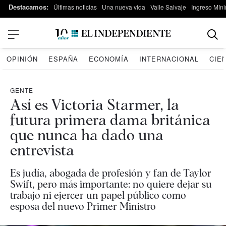
Destacamos:
Últimas noticias
Una nueva vida
Valle Salvaje
Ingreso Míni
OPINIÓN
ESPAÑA
ECONOMÍA
INTERNACIONAL
CIE
GENTE
Así es Victoria Starmer, la
futura primera dama británica
que nunca ha dado una
entrevista
Es judía, abogada de profesión y fan de Taylor
Swift, pero más importante: no quiere dejar su
trabajo ni ejercer un papel público como
esposa del nuevo Primer Ministro