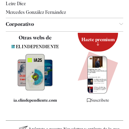
Leire Díez
Mercedes González Fernández
Corporativo
Contacto
Otras webs de
Hazte premium
Suscripción
Newsletter
Apps
Quiénes somos
Especificaciones
ia.elindependiente.com
Suscríbete