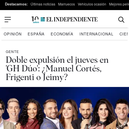
Destacamos:
Últimas noticias
Marruecos
Vehículos ocasión
Mejores pelí
OPINIÓN
ESPAÑA
ECONOMÍA
INTERNACIONAL
CIE
GENTE
Doble expulsión el jueves en
'GH Dúo': ¿Manuel Cortés,
Frigenti o Jeimy?