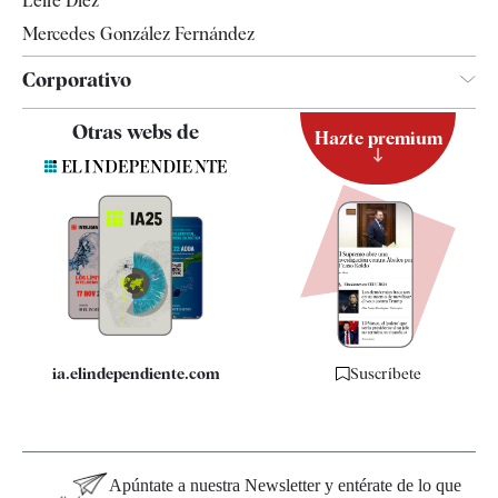
Leire Díez
Mercedes González Fernández
Corporativo
Contacto
Otras webs de
Hazte premium
Suscripción
Newsletter
Apps
Quiénes somos
Especificaciones
ia.elindependiente.com
Suscríbete
Apúntate a nuestra Newsletter y entérate de lo que